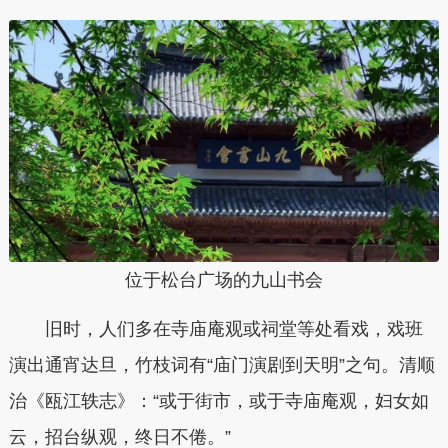
位于松台广场的九山书会
旧时，人们多在寺庙庵观或祠堂等处看戏，戏班
演出通宵达旦，竹枝词有“庙门演剧到天明”之句。清顺
治《瓯江轶志》：“或于街市，或于寺庙庵观，妇女如
云，招台纵观，终日不倦。”