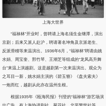
上海大世界
“福禄林”开业时，曾聘请上海名须生金继潭，演出
京剧；后来又派人赴沪，聘请著名坤角及京派老生、
反派滑稽等来温演出。1936年6月，“福禄林”聘请由姚
水娟、周宝奎、邢竹琴、王潮芝等组成的“龙凤高升舞
台”来温上演越剧。这是越剧第一次来温演出。观众为
之耳目一新，姚水娟主演的《碧玉簪》《盘夫索夫》
一炮而红，越剧从此亦在温州生根。
根据1935年《瓯海民报》刊登的“福禄林”游艺场演
出广告，有上海协进剧社、菊花社、北平警世社等，