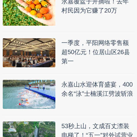
永嘉覆盆子开摘啦！去年
村民因为它赚了20万
一季度，平阳网络零售额
超50亿元！位居山区26县
第一
永嘉山水迎体育盛宴，400
余名“泳”士楠溪江劈波斩浪
53秒上山，文成百丈漈装
电梯了！“五一”对外试营业