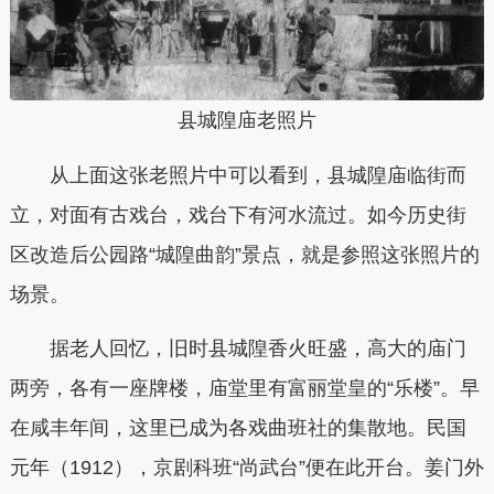
县城隍庙老照片
从上面这张老照片中可以看到，县城隍庙临街而
立，对面有古戏台，戏台下有河水流过。如今历史街
区改造后公园路“城隍曲韵”景点，就是参照这张照片的
场景。
据老人回忆，旧时县城隍香火旺盛，高大的庙门
两旁，各有一座牌楼，庙堂里有富丽堂皇的“乐楼”。早
在咸丰年间，这里已成为各戏曲班社的集散地。民国
元年（1912），京剧科班“尚武台”便在此开台。姜门外