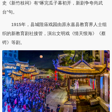
史《新竹枝祠》有“啄完瓜子幕初开，新剧争夸尚武
台”句。
1915年，县城隍庙戏园由原永嘉县教育界人士组
织的新教育剧社接管，演出文明戏《情天恨海》《蔡
锷》等剧。