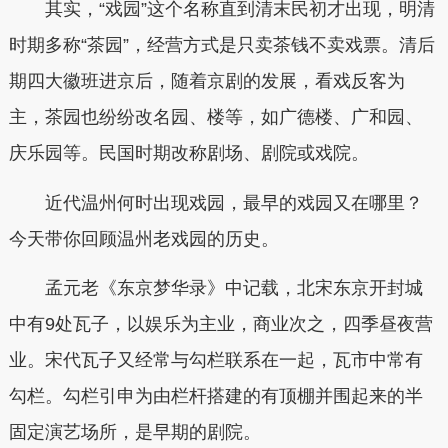
其实，“戏园”这个名称直到清末民初才出现，明清
时期多称“茶园”，经营方式是只卖茶钱不卖戏票。清后
期四大徽班进京后，随着京剧的发展，看戏反客为
主，茶园也纷纷改名园、楼等，如广德楼、广和园、
庆乐园等。民国时期改称剧场、剧院或戏院。
近代温州何时出现戏园，最早的戏园又在哪里？
今天带你回顾温州老戏园的历史。
孟元老《东京梦华录》中记载，北宋东京开封城
中有9处瓦子，以娱乐为主业，商业次之，四季昼夜营
业。宋代瓦子又经常与勾栏联系在一起，瓦市中常有
勾栏。勾栏引申为由栏杆搭建的有顶棚并围起来的半
固定演艺场所，是早期的剧院。