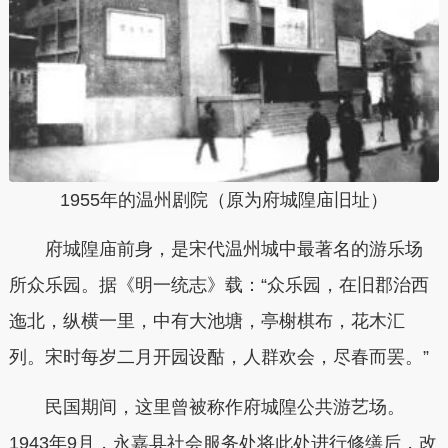
1955年的温州剧院（原为府城隍庙旧址）
府城隍庙前身，是宋代温州城中最著名的游乐场
所众乐园。据《明一统志》载：“众乐园，在旧郡治西
迤北，纵横一里，中有大池塘，亭榭棋布，花木汇
列。宋时每岁二月开园设酤，人群欢会，尽春而罢。”
民国期间，这里曾被称作府城隍公共游艺场。
1943年9月，永嘉县社会服务处将此处进行修缮后，改