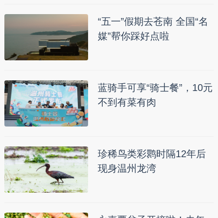
“五一”假期去苍南 全国“名
媒”帮你踩好点啦
蓝骑手可享“骑士餐”，10元
不到有菜有肉
珍稀鸟类彩鹮时隔12年后
现身温州龙湾