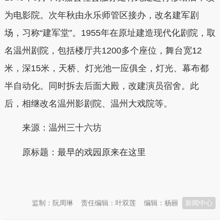
为电影院。次年秋由永乐师管区接办，改名建军剧
场，习称“建军堂”。1955年在原址建造现代化剧院，取
名温州剧院，包括楼厅共1200多个座位，舞台宽12
米，深15米，天桥、灯光池一应俱全，灯光、幕布都
半自动化。同时拆去后面大殿，改建演员宿舍。此
后，相继改名温州影剧院、温州大戏院等。
来源：温州三十六坊
原标题：
最早的戏园原来在这里
本文转自：
温州新闻网 66wz.com
监制：阮周琳
责任编辑：叶双莲
编辑：杨丽
新闻中心