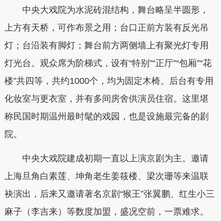
中央大戏院为水泥砖混结构，舞台略呈半圆形，
上方有天桥，可作布景之用；台口正前方装有反光吊
灯；台沿装有脚灯；舞台前方两侧墙上有聚光灯专用
灯光台。观众席为阶梯式，设有“特别”“正厅”“包厢”“花
楼”共四等，共约1000个，均为固定木椅。后台有专用
化妆室与更衣室，并有多间房舍供演员住宿。这里堪
称民国时期温州最时髦的戏园，也是设施最完备的剧
院。
中央大戏院建成初期一直以上演京剧为主。邀请
上海旦角白素莲、坤角老生姜筱楼、梁次珊等来温联
袂演出，后来又邀请著名京剧“猴王”张翼鹏、红生小三
麻子（李吉来）等数度加盟，盛况空前，一票难求。