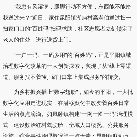
“我患有风湿病，腿脚行动不方便，东西能不能给
我送过来？”近日，家住昆阳镇湖屿村高老伯通过扫一
扫家门口的“百姓码”扫码求助，社区志愿者立刻锁定了
老人的住处，进行送货上门。
“一户一码、一码多用”的“百姓码”，正是平阳镇域
治理数字化改革的一大创新探索，实现了从“线上零渠
道、服务找不着”到“家门口掌上集成服务”的转变。
为乡村振兴插上“数字翅膀”，如今的平阳，一大批
数字化应用走进现实，在潜移默化中改变着百姓日常
生活的点点滴滴。如凤卧镇构建“一网一图一码”治理模
式，建设数治红村驾驶舱，全域人口概况、公共服务
设施、综合事件治理概况等一览无遗；昆阳镇联动五