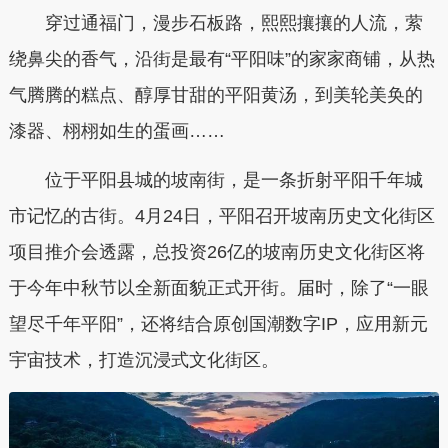
穿过通福门，漫步石板路，熙熙攘攘的人流，萦
绕鼻尖的香气，沿街是最有“平阳味”的家家商铺，从热
气腾腾的糕点、醇厚甘甜的平阳黄汤，到美轮美奂的
漆器、栩栩如生的蛋画……
位于平阳县城的坡南街，是一条折射平阳千年城
市记忆的古街。4月24日，平阳召开坡南历史文化街区
项目推介会透露，总投资26亿的坡南历史文化街区将
于今年中秋节以全新面貌正式开街。届时，除了“一眼
望尽千年平阳”，还将结合原创国潮数字IP，应用新元
宇宙技术，打造沉浸式文化街区。