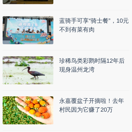
蓝骑手可享“骑士餐”，10元
不到有菜有肉
珍稀鸟类彩鹮时隔12年后
现身温州龙湾
永嘉覆盆子开摘啦！去年
村民因为它赚了20万