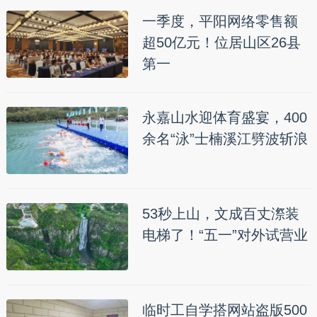
一季度，平阳网络零售额
超50亿元！位居山区26县
第一
永嘉山水迎体育盛宴，400
余名“泳”士楠溪江劈波斩浪
53秒上山，文成百丈漈装
电梯了！“五一”对外试营业
临时工自学搭网站盗版500