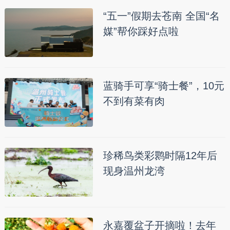
“五一”假期去苍南 全国“名
媒”帮你踩好点啦
蓝骑手可享“骑士餐”，10元
不到有菜有肉
珍稀鸟类彩鹮时隔12年后
现身温州龙湾
永嘉覆盆子开摘啦！去年