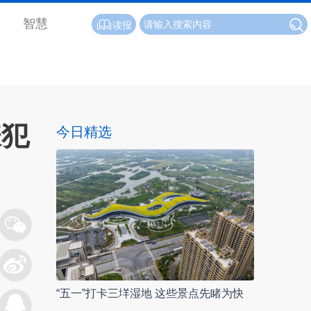
智慧
读报
嫌犯
今日精选
“五一”打卡三垟湿地 这些景点先睹为快