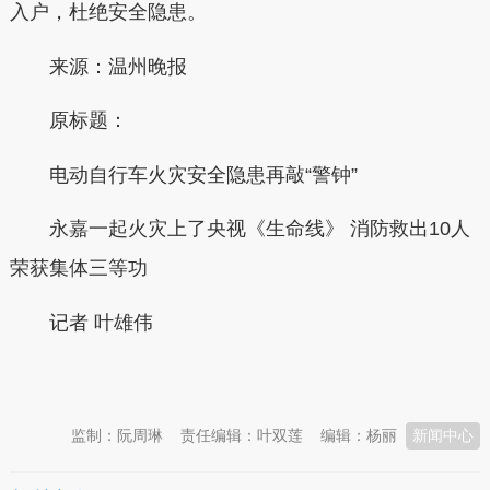
入户，杜绝安全隐患。
来源：温州晚报
原标题：
电动自行车火灾安全隐患再敲“警钟”
永嘉一起火灾上了央视《生命线》 消防救出10人
荣获集体三等功
记者 叶雄伟
本文转自：
温州新闻网 66wz.com
监制：阮周琳
责任编辑：叶双莲
编辑：杨丽
新闻中心