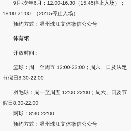
9月-次年6月：12:00-16:30（15:45停止入场）；
18:00-21:00 （20:15停止入场）
预约方式：温州珠江文体微信公众号
体育馆
开放时间：
篮球：周一至周五 12:00-22:00；周六、日及法定
节假日8:30-22:00
羽毛球：周一至周五 12:00-22:00；周六、日及节
假日8:30-22:00
网球：8:30-22:00
预约方式：温州珠江文体微信公众号