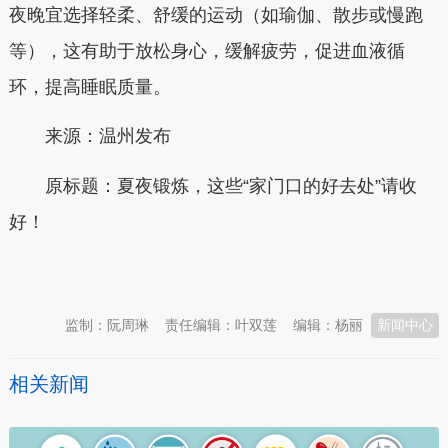
夜晚宜选择轻柔、舒缓的运动（如瑜伽、散步或慢跑
等），这有助于放松身心，缓解疲劳，促进血液循
环，提高睡眠质量。
来源：温州发布
原标题：
夏夜锻炼，这些“家门口的好去处”请收
好！
本文转自：
温州新闻网 66wz.com
监制：阮周琳
责任编辑：叶双莲
编辑：杨丽
新闻中心
相关新闻