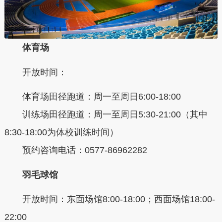
体育场
开放时间：
体育场田径跑道：周一至周日6:00-18:00
训练场田径跑道：周一至周日5:30-21:00（其中
8:30-18:00为体校训练时间）
预约咨询电话：0577-86962282
羽毛球馆
开放时间：东面场馆8:00-18:00；
西面场馆18:00-
22:00