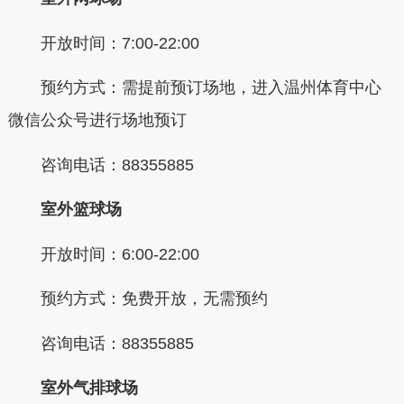
开放时间：
7:00-22:00
预约方式：需提前
预订
场地，进入温州体育中心
微信公众号进行场地预订
咨询电话：88355885
室外篮球场
开放时间：
6:00-22:00
预约方式：免费开放，无需预约
咨询电话：88355885
室外气排球场