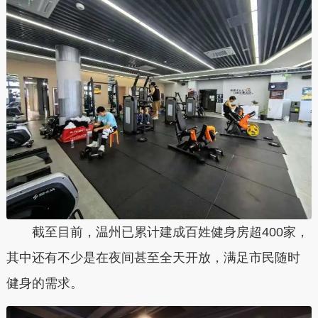
截至目前，温州已累计建成百姓健身房超400家，
其中还有不少是在夜间甚至全天开放，满足市民随时
健身的需求。