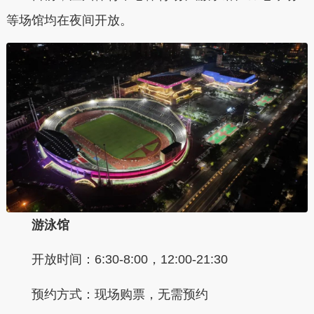
等场馆均在夜间开放。
游泳馆
开放时间：
6:30-8:00，12:00-21:30
预约方式：现场购票，无需预约