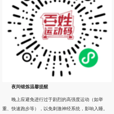
夜间锻炼温馨提醒
晚上应避免进行过于剧烈的高强度运动（如举
重、快速跑步等），以免刺激神经系统，影响入睡。