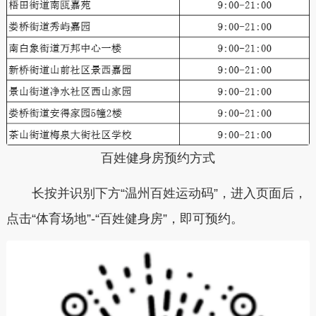
百姓健身房预约方式
长按并识别下方“温州百姓运动码”，进入页面后，
点击“体育场地”-“百姓健身房”，即可预约。