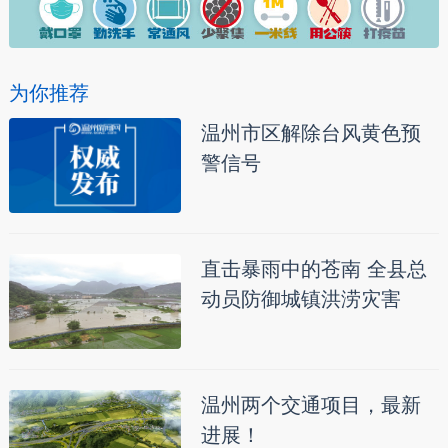
为你推荐
温州市区解除台风黄色预
警信号
直击暴雨中的苍南 全县总
动员防御城镇洪涝灾害
温州两个交通项目，最新
进展！