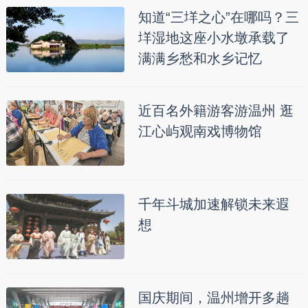
知道“三垟之心”在哪吗？三
垟湿地这座小水墩承载了
满满乡愁和水乡记忆
近百名外籍游客游温州 逛
江心屿观南戏博物馆
千年斗城加速解锁未来遐
想
国庆期间，温州增开多趟