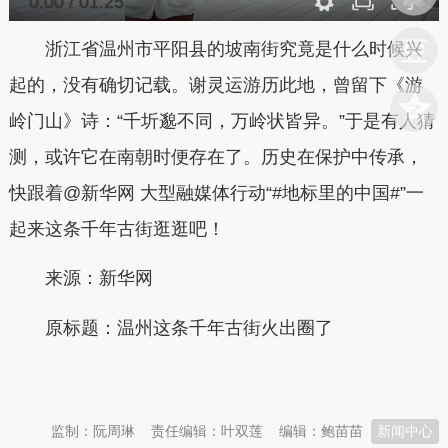
0:00
/
01:25
浙江省温州市平阳县的坡南街究竟是什么时候兴
起的，没有确切记载。谢灵运游历此地，曾留下《游
岭门山》诗：“千圻邈不同，万岭状皆异。”于是有人猜
测，或许它在南朝时便存在了。历史在保护中传承，
快跟着@新华网 大型融媒体行动“#地标里的中国#”一
起来这条千年古街逛逛吧！
来源：新华网
原标题：温州这条千年古街火出圈了
本文转自：
温州新闻网 66wz.com
监制：阮周琳
责任编辑：叶双莲
编辑：鲍苗苗
新闻中心