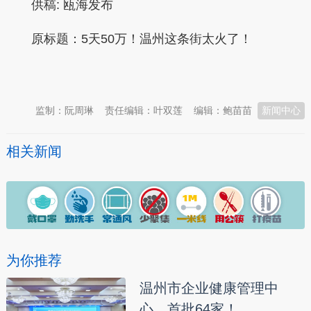
供稿:
瓯海发布
原标题：
5天50万！温州这条街太火了！
本文转自：
温州新闻网 66wz.com
监制：阮周琳
责任编辑：叶双莲
编辑：鲍苗苗
新闻中心
相关新闻
为你推荐
温州市企业健康管理中
心，首批64家！