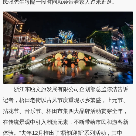
民张先生每隔一段时间就会带着家人过来逛逛。
浙江东瓯文旅发展有限公司企划部总监陈洁告诉
记者，梧田老街以古风节庆重现水乡繁盛，上元节、
拈花节、音乐节、梧田市集四大品牌活动贯穿全年，
在传统景观中引入潮流元素，不断带给市民和游客新
体验。“去年12月推出了‘梧韵迎新’系列活动，其中