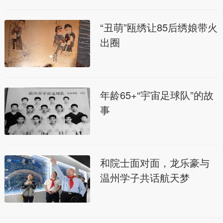
“丑萌”瓯绣让85后绣娘带火
出圈
年龄65+“宇宙足球队”的故
事
和院士面对面，龙乐豪与
温州学子共话航天梦