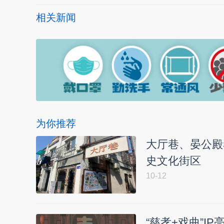
相关新闻
为你推荐
大厅巷、晏公殿
史文化街区
10-12
“慈孝+戏曲”I