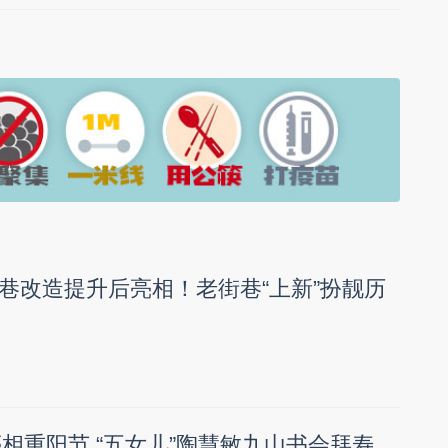
巷改造提升后亮相！老街巷“上新”扮靓历
P亮相重阳节 “五女儿”陶慧敏九山书会拜寿