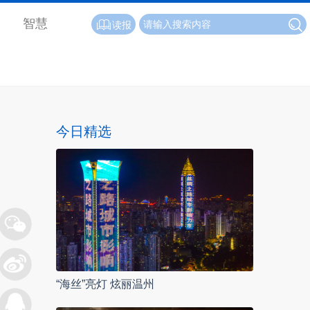
智慧
读报
今日精选
“海丝”亮灯 炫丽温州