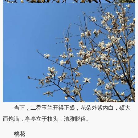
当下，二乔玉兰开得正盛，花朵外紫内白，硕大
而饱满，亭亭立于枝头，清雅脱俗。
桃花