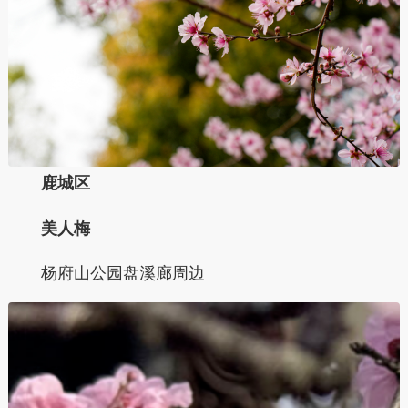
鹿城区
美人梅
杨府山公园盘溪廊周边