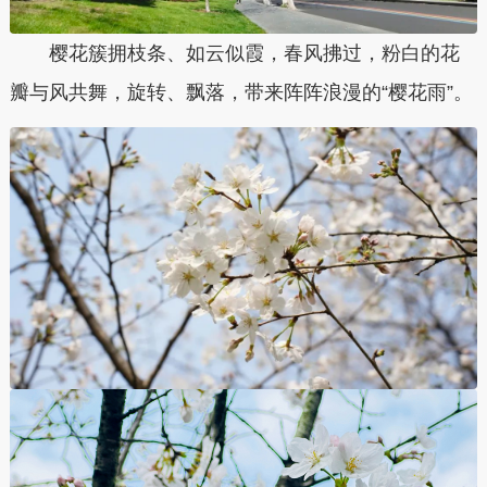
樱花簇拥枝条、如云似霞，春风拂过，粉白的花
瓣与风共舞，旋转、飘落，带来阵阵浪漫的“樱花雨”。