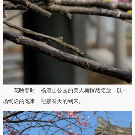
花映春时，杨府山公园的美人梅悄然绽放，以一
场绚烂的花事，迎接春天的到来。