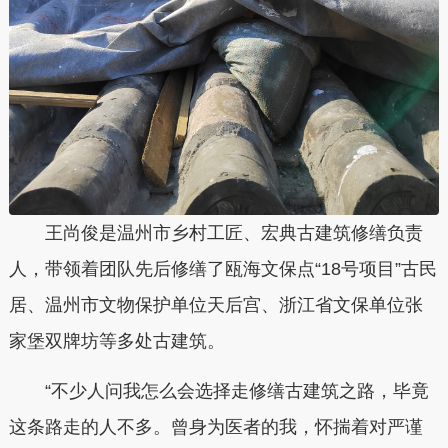
王尚俊是温州市乡村工匠、宏典古建筑修缮负责
人，带领着团队先后修缮了瓯海文保点“18号项目”古民
居、温州市文物保护单位天后宫、浙江省文保单位张
家堡双牌坊等多处古建筑。
“不少人问我怎么会选择走修缮古建筑之路，毕竟
这条路走的人不多。曾身为医者的我，怀揣着对严谨