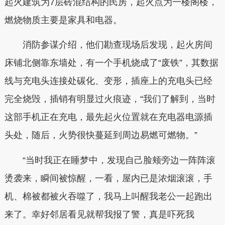
起火建筑为7层砖混结构的民房，起火点为一楼阁楼，
燃烧物质主要是家具和电器。
消防参谋介绍，他们勘查现场后发现，起火房间
床铺北侧靠东墙处，有一个手机烧成了“废铁”，其数据
线与充电头连接处碳化、变形，插座上的充电头已经
完全烧毁，插销有明显过火痕迹，“我们了解到，当时
这部手机正在充电，最先起火位置就在充电器电源插
头处，随后，火势很快蔓延到周边易燃可燃物。”
“当时我正在睡梦中，发现自己脸颊旁边一阵阵滚
烫袭来，瞬间被惊醒，一看，屋内已是浓烟滚滚，手
机、棉被都被火吞噬了，我马上叫醒我老公一起跑出
来了。幸好邻居看见就帮我报了警，真是吓死我