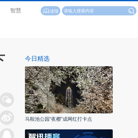
智慧
读报
下
今日精选
马鞍池公园“夜樱”成网红打卡点