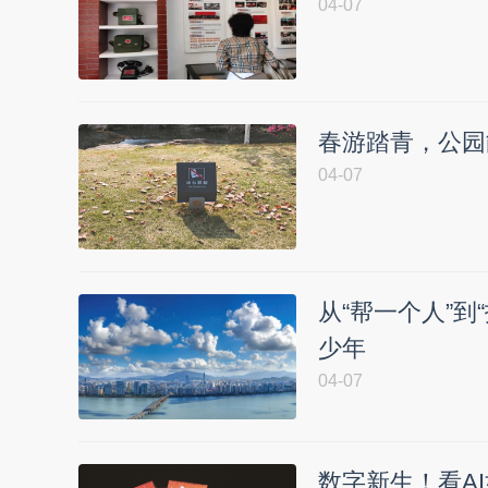
04-07
春游踏青，公园
04-07
从“帮一个人”到
少年
04-07
数字新生！看A