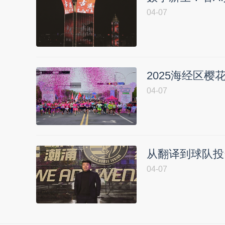
04-07
2025海经区樱
04-07
从翻译到球队投
04-07