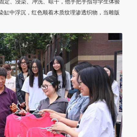
固定、浸染、冲洗、晾干，他手把手指导学生体验
染缸中浮沉，红色顺着木质纹理渗透织物，当雕版