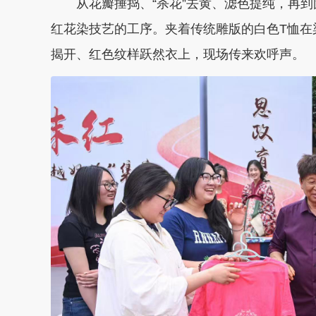
从花瓣捶捣、“杀花”去黄、滤色提纯，再到
红花染技艺的工序。夹着传统雕版的白色T恤在
揭开、红色纹样跃然衣上，现场传来欢呼声。