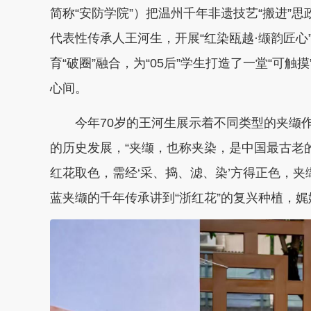
简称“安防学院”）把温州千年非遗技艺“搬进”
代表性传承人王河生，开展“红染瓯越·缬韵匠
育“破圈”融合，为“05后”学生打造了一堂“可
心间。
今年70岁的王河生展示着不同类型的夹缬作
的历史发展，“夹缬，也称夹染，是中国最古老
红花取色，需经‘采、捣、滤、染’方得正色，
蓝夹缬的千年传承讲到“浙红花”的复兴种植，娓