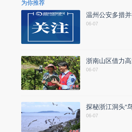
为你推荐
温州公安多措并
06-07
浙南山区借力高
06-07
探秘浙江洞头“
06-07