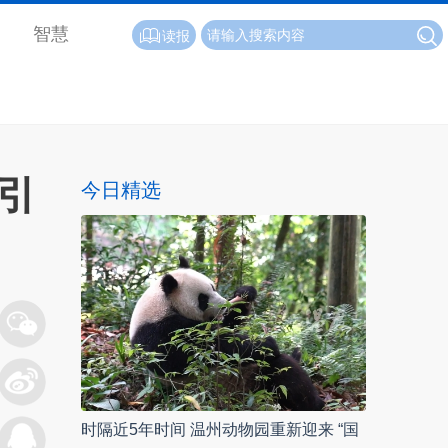
智慧
读报
引
今日精选
时隔近5年时间 温州动物园重新迎来 “国