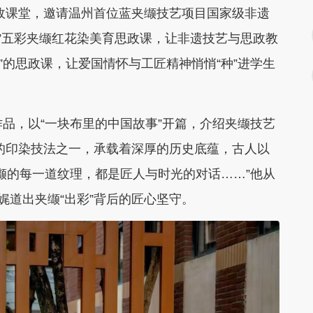
思政课堂，邀请温州首位蓝夹缬技艺项目国家级非遗
心”五彩夹缬红花染美育思政课，让非遗技艺与思政教
触摸”的思政课，让爱国情怀与工匠精神悄悄“种”进学生
品，以“一块布里的中国故事”开篇，介绍夹缬技艺
的印染技法之一，承载着深厚的历史底蕴，古人以
夹缬的每一道纹理，都是匠人与时光的对话……”他从
娓道出夹缬“出彩”背后的匠心坚守。