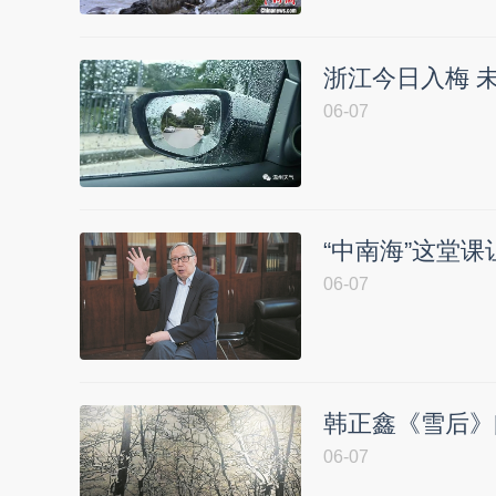
浙江今日入梅 
06-07
“中南海”这堂
06-07
韩正鑫《雪后》
06-07