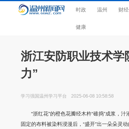
时政
温州
财经
健康
浙江安防职业技术学院
力”
学习强国温州学习平台
2025-06-08 10:58:58
“浙红花”的橙色花瓣经木杵“碓捣”成浆，汁
固定的布料被染料浸漫后，“盛开”出一朵朵灵