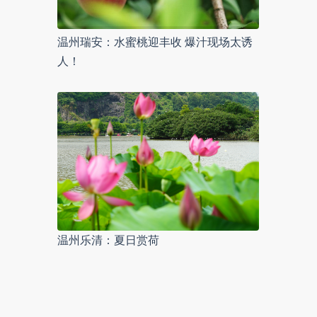
温州瑞安：水蜜桃迎丰收 爆汁现场太诱
人！
温州乐清：夏日赏荷