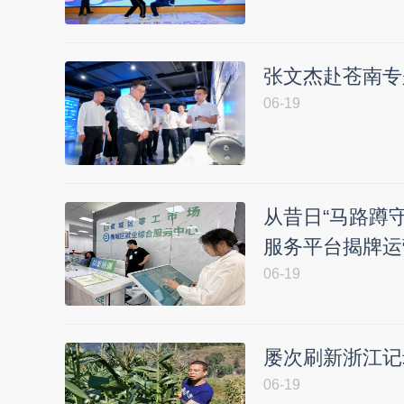
张文杰赴苍南专
06-19
从昔日“马路蹲守
服务平台揭牌运
06-19
屡次刷新浙江记
06-19