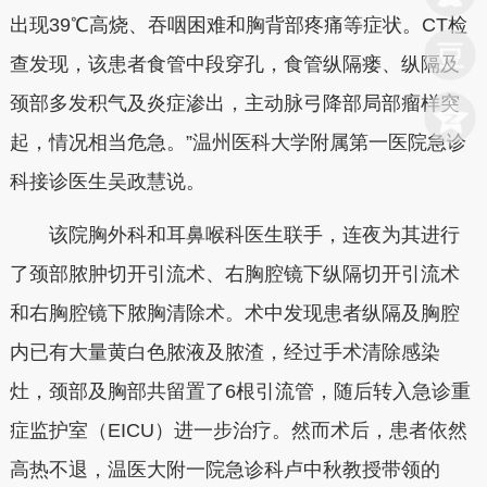
出现39℃高烧、吞咽困难和胸背部疼痛等症状。CT检
查发现，该患者食管中段穿孔，食管纵隔瘘、纵隔及
颈部多发积气及炎症渗出，主动脉弓降部局部瘤样突
起，情况相当危急。”温州医科大学附属第一医院
急诊
科接诊
医生吴政慧说。
该院胸外科和耳鼻喉科医生联手，连夜为其进行
了颈部脓肿切开引流术、右胸腔镜下纵隔切开引流术
和右胸腔镜下脓胸清除术。术中发现患者纵隔及胸腔
内已有大量黄白色脓液及脓渣，经过手术清除感染
灶，颈部及胸部共留置了6根引流管，随后转入急诊重
症监护室（EICU）进一步治疗。然而术后，患者依然
高热不退，温医大附一院急诊科卢中秋教授带领的