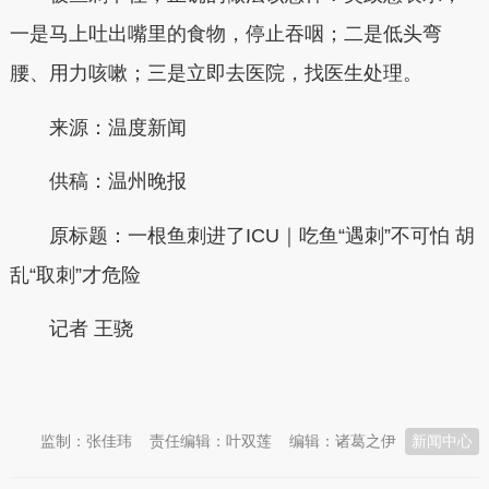
一是马上吐出嘴里的食物，停止吞咽；二是低头弯
腰、用力咳嗽；三是立即去医院，找医生处理。
来源：温度新闻
供稿：
温州晚报
原标题：
一根鱼刺进了ICU｜吃鱼“遇刺”不可怕 胡
乱“取刺”才危险
记者 王骁
本文转自：
温州新闻网 66wz.com
监制：张佳玮
责任编辑：叶双莲
编辑：诸葛之伊
新闻中心