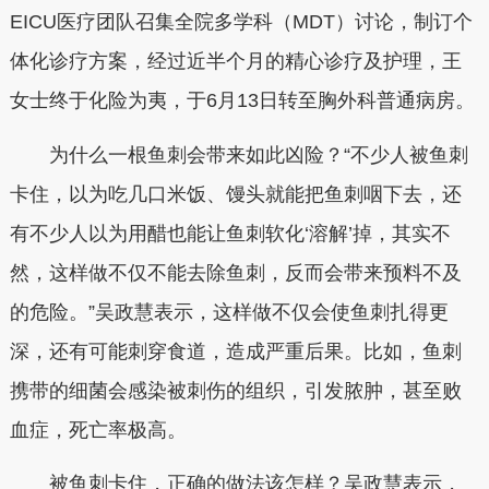
EICU医疗团队召集全院多学科（MDT）讨论，制订个
体化诊疗方案，经过近半个月的精心诊疗及护理，王
女士终于化险为夷，于6月13日转至胸外科普通病房。
为什么一根鱼刺会带来如此凶险？“不少人被鱼刺
卡住，以为吃几口米饭、馒头就能把鱼刺咽下去，还
有不少人以为用醋也能让鱼刺软化‘溶解’掉，其实不
然，这样做不仅不能去除鱼刺，反而会带来预料不及
的危险。”吴政慧表示，这样做不仅会使鱼刺扎得更
深，还有可能刺穿食道，造成严重后果。比如，鱼刺
携带的细菌会感染被刺伤的组织，引发脓肿，甚至败
血症，死亡率极高。
被鱼刺卡住，正确的做法该怎样？吴政慧表示，