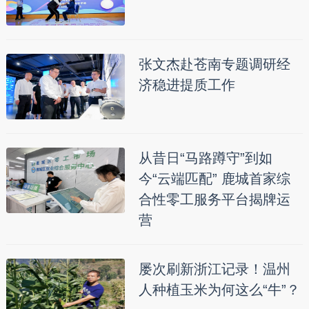
张文杰赴苍南专题调研经
济稳进提质工作
从昔日“马路蹲守”到如
今“云端匹配” 鹿城首家综
合性零工服务平台揭牌运
营
屡次刷新浙江记录！温州
人种植玉米为何这么“牛”？