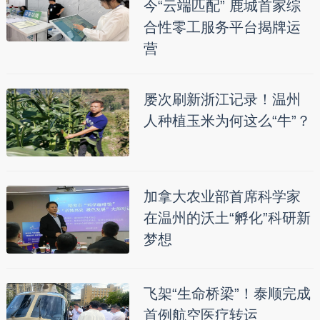
今“云端匹配” 鹿城首家综
合性零工服务平台揭牌运
营
屡次刷新浙江记录！温州
人种植玉米为何这么“牛”？
加拿大农业部首席科学家
在温州的沃土“孵化”科研新
梦想
飞架“生命桥梁”！泰顺完成
首例航空医疗转运