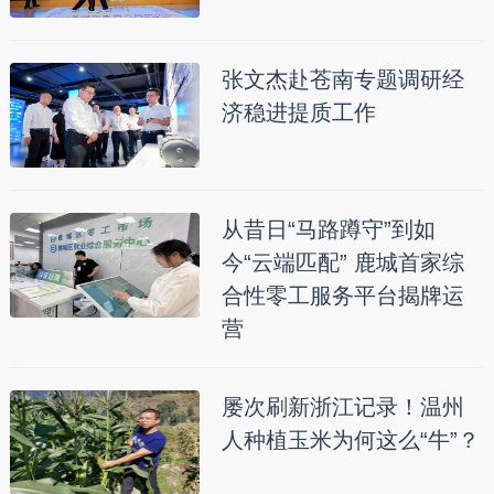
张文杰赴苍南专题调研经
济稳进提质工作
从昔日“马路蹲守”到如
今“云端匹配” 鹿城首家综
合性零工服务平台揭牌运
营
屡次刷新浙江记录！温州
人种植玉米为何这么“牛”？