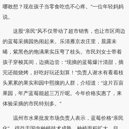
哪敢想？现在孩子当零食吃也不心疼。”一位年轻妈妈
说。
这股“亲民”风不仅带动了超市销售，也让市区周边
的蓝莓采摘园热闹起来。乐清雁京农庄里，晨露未
晞，紫黑色的饱满果实压弯了枝头。市民刘女士带着
孩子穿梭其间，边摘边尝：“现摘的蓝莓爆汁清甜，摘
完还能烧烤，好吃好玩还划算！”负责人谢水有看着枝
头累累的果实和园中熙攘的人群，介绍道：“这片百亩
果园，年产蓝莓能超三万斤呢。今年价格实惠了，来
体验采摘的市民特别多。”
温州市水果批发市场负责人表示，蓝莓价格“亲民
化”，得益于国内种植技术成熟、种植面积扩大。目