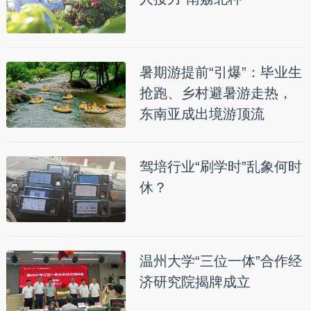
暑期游提前“引爆”：毕业生
抢跑、乡村避暑游走热，
东南亚成出境游顶流
驾培行业“刷学时”乱象何时
休？
温州大学“三位一体”合作经
济研究院揭牌成立