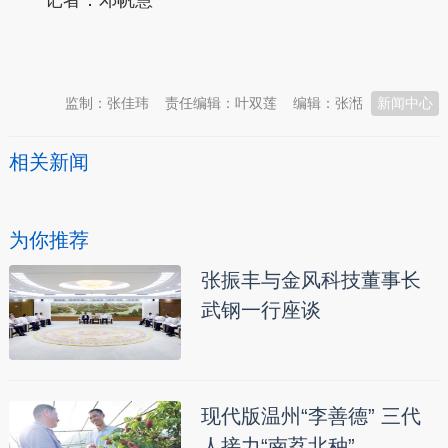
本文转自：
温州新闻网 66wz.com
监制：张佳玮
责任编辑：叶双莲
编辑：张湉
新闻中心
相关新闻
为你推荐
张振丰与金风科技董事长
武钢一行座谈
现代版温州“李善德” 三代
人接力“南荔北种”