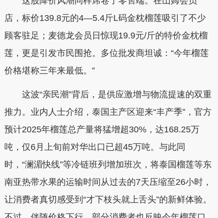
这股降价风潮同样席卷了零售端。在山姆会员
店，标价139.8元的4—5.4斤L码金枕榴莲吸引了不少
顾客驻足；麦德龙会员日惊现19.9元/斤的特价金枕榴
莲，更是引发市民围抢。多位批发商坦诚：“今年榴莲
价格堪称三年来最低。”
这波“亲民潮”背后，是供应激增与物流提速的双重
推力。业内人士介绍，泰国主产区迎来“丰产季”，官方
预计2025年榴莲总产量将猛增超30%，达168.25万
吨，仅6月上旬前对华出口已超45万吨。与此同
时，“澜湄快线”等冷链班列增加班次，将泰国榴莲等东
南亚热带水果的运输时间从过去的7天压缩至26小时，
让消费者真切感受到“才下枝头就上舌头”的新鲜体验。
不过，伴随价格下行，部分消费者也反映今年榴莲口