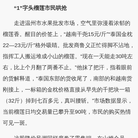
“1”字头榴莲市民哄抢
走进温州市水果批发市场，空气里弥漫着浓郁的
榴莲香。醒目的价签上，“越南干尧15元/斤”“泰国金枕
22—23元/斤”格外吸睛。批发商鲁义正忙得脚不沾地，
指挥工人搬运堆成小山的榴莲。“现在一天能走30吨左
右，比上个月翻了两番不止。”他抹了把汗，指着眼前
的货解释道，“泰国东部的货收尾了，南部的和越南货
刚接上，一标箱的金枕价格直接从早先的千把块一箱
（32斤）掉到七百多元，真叫腰斩。”市场数据显示，
当前榴莲日均交易量已攀升至90吨，市民的购买热情
可见一斑。