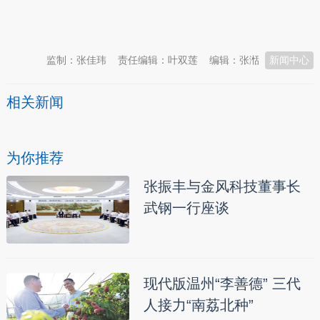
本文转自：
温州新闻网 66wz.com
监制：张佳玮
责任编辑：叶双莲
编辑：张湉
新闻中心
相关新闻
为你推荐
张振丰与金风科技董事长
武钢一行座谈
现代版温州“李善德” 三代
人接力“南荔北种”