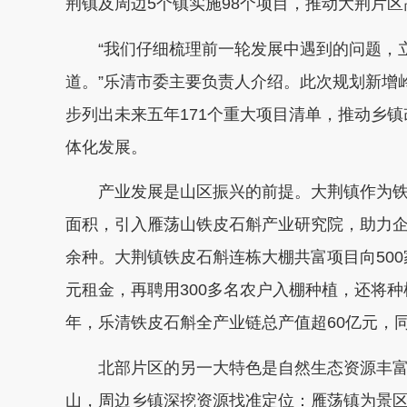
荆镇及周边5个镇实施98个项目，推动大荆片
“我们仔细梳理前一轮发展中遇到的问题，立
道。”乐清市委主要负责人介绍。此次规划新增
步列出未来五年171个重大项目清单，推动乡
体化发展。
产业发展是山区振兴的前提。大荆镇作为铁皮
面积，引入雁荡山铁皮石斛产业研究院，助力企
余种。大荆镇铁皮石斛连栋大棚共富项目向500
元租金，再聘用300多名农户入棚种植，还将种
年，乐清铁皮石斛全产业链总产值超60亿元，同
北部片区的另一大特色是自然生态资源丰富。
山，周边乡镇深挖资源找准定位：雁荡镇为景