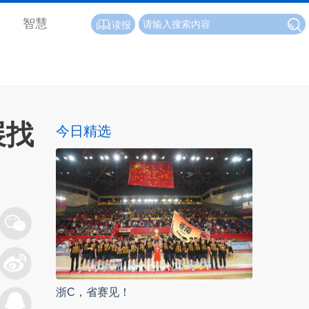
智慧
读报
展找
今日精选
浙C，省赛见！