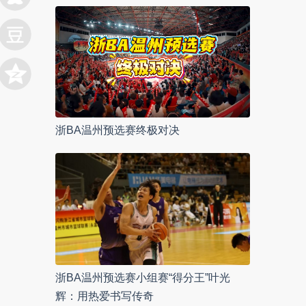
浙BA温州预选赛终极对决
浙BA温州预选赛小组赛“得分王”叶光
辉：用热爱书写传奇