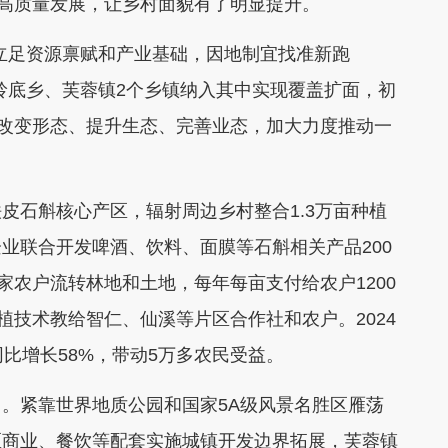
区高质量发展，让乡村面貌有了明显提升。
足资源禀赋和产业基础，因地制宜找准新跑
岭底乡、芙蓉镇2个乡镇纳入其中实现覆盖扩面，初
镇改变形态、提升生态、完善业态，加大力度推动一
石斛核心产区，辐射周边乡村整合1.3万亩种植
业联合开发啤酒、饮料、面膜等石斛相关产品200
家农户流转林地和土地，每年每亩支付给农户1200
植技术教给智仁、仙溪等片区合作社和农户。2024
比增长58%，带动5万多农民受益。
紧靠世界地质公园和国家5A级风景名胜区雁荡
区商业、餐饮等配套实施城镇开发边界拓展，芙蓉镇