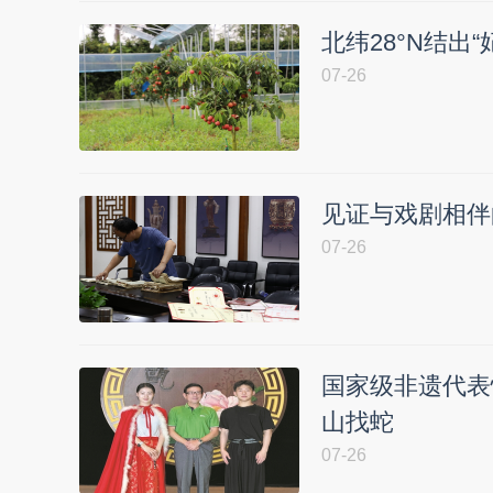
北纬28°N结出
07-26
见证与戏剧相伴
07-26
国家级非遗代表
山找蛇
07-26