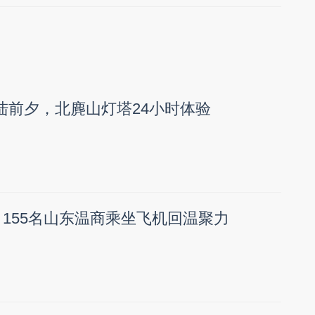
登陆前夕，北麂山灯塔24小时体验
 155名山东温商乘坐飞机回温聚力