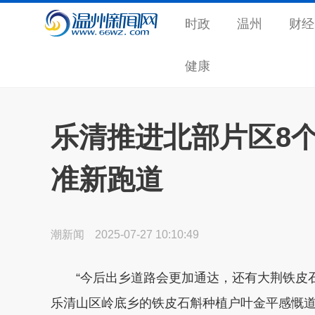
时政
温州
财经
健康
乐清推进北部片区8
准新跑道
潮新闻
2025-07-27 10:10:49
“今后出乡道路会更加通达，还有大荆铁皮石斛
乐清山区岭底乡的铁皮石斛种植户叶金平感慨