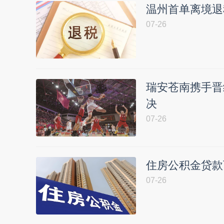
温州首单离境退
07-26
瑞安苍南携手晋
决
07-26
住房公积金贷款
07-26