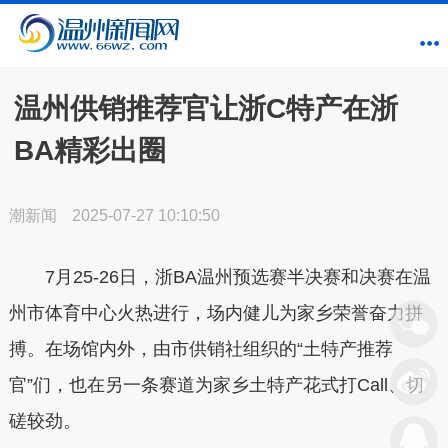
温州供销推荐官让浙C特产在浙
BA精彩出圈
潮新闻
2025-07-27 10:10:50
7月25-26日，浙BA温州预选赛半决赛和决赛在温
州市体育中心火热进行，场内健儿为家乡荣誉奋力拼
搏。在场馆内外，由市供销社组织的“土特产推荐
官”们，也在另一条赛道为家乡土特产花式打Call、切
磋较劲。