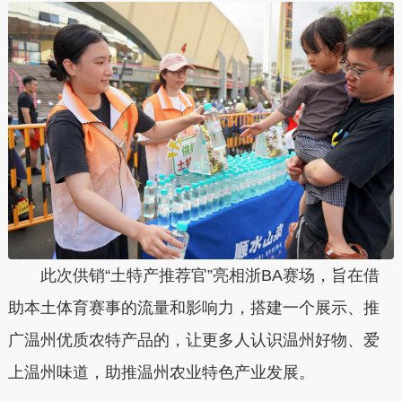
此次供销“土特产推荐官”亮相浙BA赛场，旨在借
助本土体育赛事的流量和影响力，搭建一个展示、推
广温州优质农特产品的，让更多人认识温州好物、爱
上温州味道，助推温州农业特色产业发展。