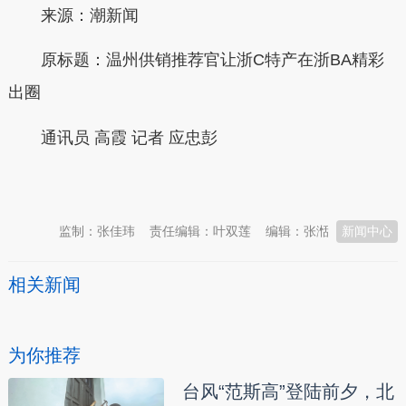
来源：潮新闻
原标题：温州供销推荐官让浙C特产在浙BA精彩
出圈
通讯员 高霞 记者 应忠彭
本文转自：
温州新闻网 66wz.com
监制：张佳玮
责任编辑：叶双莲
编辑：张湉
新闻中心
相关新闻
为你推荐
台风“范斯高”登陆前夕，北