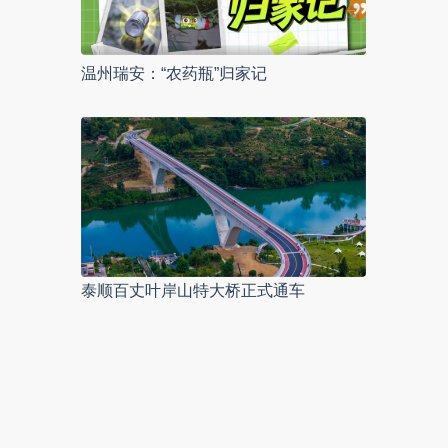
温州瑞安：“农药瓶”归家记
泰顺百丈叶岸山特大桥正式通车