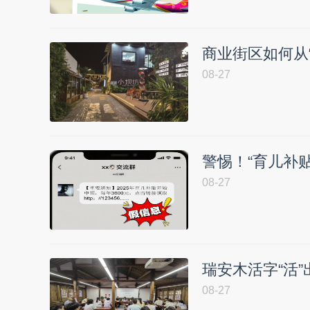
商业街区如何从“
08-27
警惕！“育儿补
08-27
瑞安木活字“活
08-27