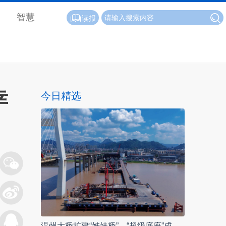
智慧
读报
幸
今日精选
温州大桥扩建“姊妹桥”，“超级底座”成