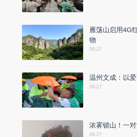
雁荡山启用4G
物
08-27
温州文成：以爱
08-27
浓雾锁山！一对
08-27