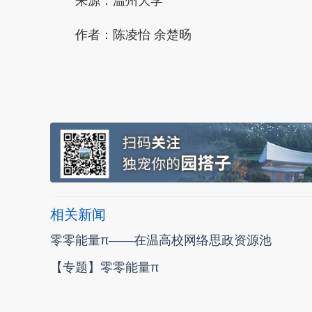
来源：温州大学
作者：陈凌怡 余楚旸
本文转自：
温州新闻网 66wz.com
相关新闻
零零能量π——在温高校网络思政资源池
【专题】零零能量π