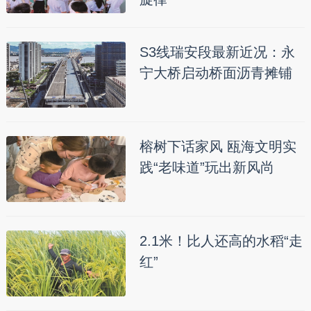
S3线瑞安段最新近况：永
宁大桥启动桥面沥青摊铺
榕树下话家风 瓯海文明实
践“老味道”玩出新风尚
2.1米！比人还高的水稻“走
红”