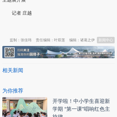
主题展开展
记者 庄越
本文转自：
温州新闻网 66wz.com
监制：张佳玮
责任编辑：叶双莲
编辑：诸葛之伊
新闻中心
相关新闻
为你推荐
开学啦！中小学生喜迎新
学期 “第一课”唱响红色主
旋律