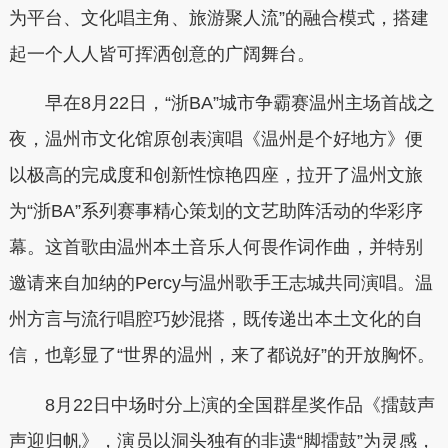
为平台、文化唱主角、旅游聚人流”的融合模式，搭建
起一个人人皆可挥洒创意的广阔舞台。
早在8月22日，“浙BA”城市争霸赛温州主场首战之
夜，温州市文化馆原创表演唱《温州是个好地方》便
以极高的完成度和创新性惊艳四座，拉开了温州文旅
为“浙BA”系列赛事精心策划的文艺助阵活动的华彩序
幕。这首歌由温州本土音乐人何畏作词作曲，并特别
邀请来自加纳的Percy与温州歌手王志城共同演唱。温
州方言与流行唱腔巧妙混搭，既传递出本土文化的自
信，也彰显了“世界的温州，来了都说好”的开放胸怀。
8月22日中场时分上演的全国群星奖作品《擂鼓声
声迎归帆》，演员以洞头独有的非遗“脚擂鼓”为灵感，