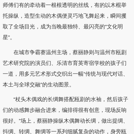
师傅们有的牵动着一根根透明的丝线，有的以木棍举
托操纵，造型生动的木偶便灵巧地飞舞起来，瞬间攫
取了全场目光，成为当晚最独特、最闪亮的“文化明
星”。
在城市争霸赛温州主场，蔡丽静则与温州市瓯剧
艺术研究院的演员们、乐清市育英寄宿学校的孩子们
一道，用多元艺术形式交织出一幅“传统与现代对话、
本土与全球交融”的生动图景。
“杖头木偶戏的长绸舞搭配瓯剧的水袖，然后孩子
们的动感舞步融合进来，编排得很有创意，现场反响
很好。”场上，蔡丽静操纵木偶舞动长绸，做出提绸、
抖绸、转绸、舞绸等一系列细腻复杂的动作，身旁瓯