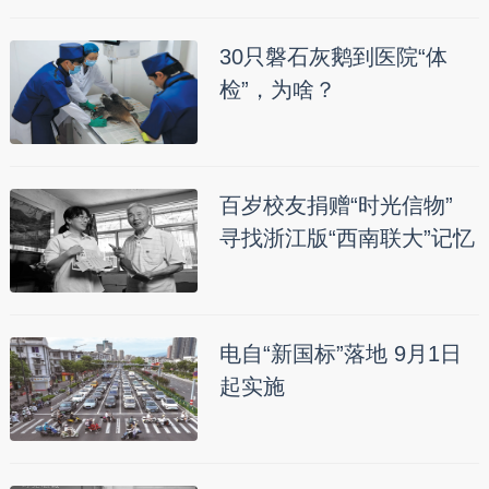
30只磐石灰鹅到医院“体
检”，为啥？
百岁校友捐赠“时光信物”
寻找浙江版“西南联大”记忆
电自“新国标”落地 9月1日
起实施