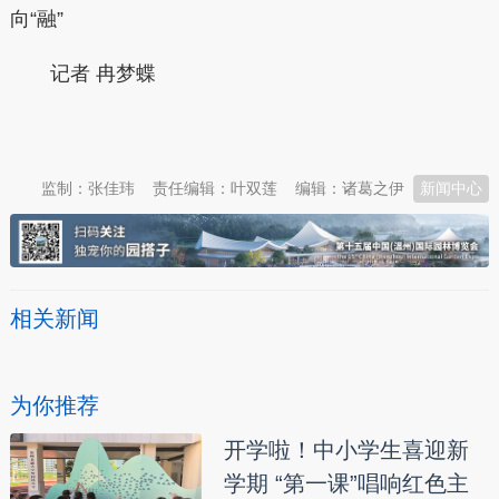
向“融”
记者 冉梦蝶
本文转自：
温州新闻网 66wz.com
监制：张佳玮
责任编辑：叶双莲
编辑：诸葛之伊
新闻中心
相关新闻
为你推荐
开学啦！中小学生喜迎新
学期 “第一课”唱响红色主