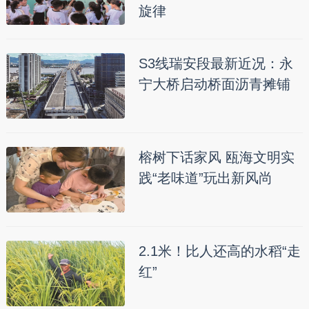
旋律
S3线瑞安段最新近况：永
宁大桥启动桥面沥青摊铺
榕树下话家风 瓯海文明实
践“老味道”玩出新风尚
2.1米！比人还高的水稻“走
红”