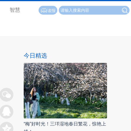
智慧
读报
今日精选
“梅”好时光！三垟湿地春日繁花，惊艳上