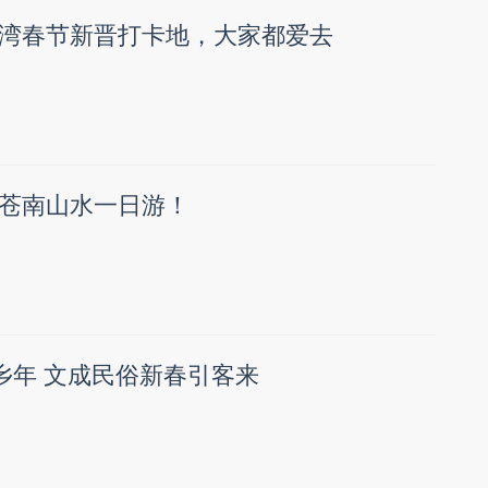
湾春节新晋打卡地，大家都爱去
苍南山水一日游！
畲乡年 文成民俗新春引客来