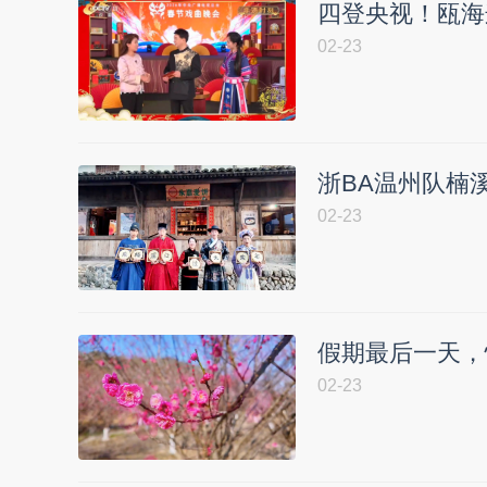
四登央视！瓯海
02-23
浙BA温州队楠
02-23
假期最后一天，
02-23