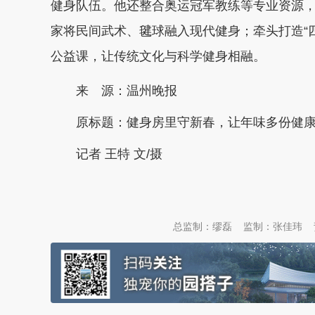
健身队伍。他还整合奥运冠军教练等专业资源
家将民间武术、毽球融入现代健身；牵头打造“
公益课，让传统文化与科学健身相融。
来 源：温州晚报
原标题：
健身房里守新春，让年味多份健
记者 王特 文/摄
本文转自：
温州新闻网 66wz.com
总监制：缪磊
监制：张佳玮