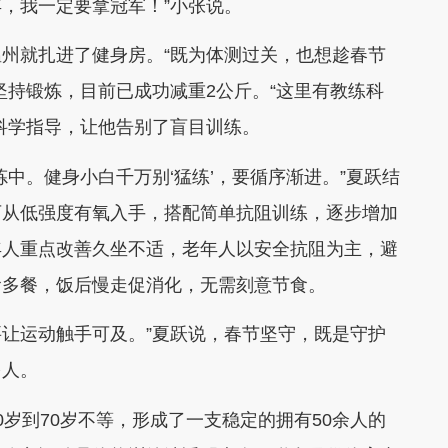
，我一定要拿冠军！”小张说。
州就扎进了健身房。“既为体测过关，也想趁春节
坚持锻炼，目前已成功减重2公斤。“这里有教练科
科学指导，让他告别了盲目训练。
中。健身小白千万别‘猛练’，要循序渐进。”夏跃结
可从低强度有氧入手，搭配简单抗阻训练，逐步增加
年人重点改善久坐不适，老年人以安全抗阻为主，避
食多餐，饭后慢走促消化，无需刻意节食。
要让运动触手可及。”夏跃说，春节坚守，既是守护
多人。
岁到70岁不等，形成了一支稳定的拥有50余人的