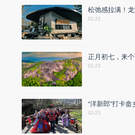
松弛感拉满！龙
02-23
正月初七，来个
02-23
“洋新郎”打卡
02-23