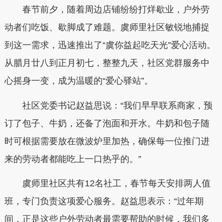
春节前夕，随着周边店铺纷纷打烊歇业，户外劳
动者们吃饭、歇脚成了难题。虞师里社区敏锐地捕捉
到这一需求，迅速推出了“虞你益起吃天光”爱心活动。
从腊月廿八到正月初七，整整九天，社区党群服务中
心摇身一变，成为温暖的“爱心驿站”。
社区党委书记赵益思说：“我们早早联系商家，预
订了包子、牛奶，还备了泡面和开水。牛奶和包子随
时可根据需要放在微波炉里加热，确保每一位推门进
来的劳动者都能吃上一口热乎的。”
虞师里社区共有12名社工，春节每天安排两人值
班，专门负责这项爱心服务。赵益思表示：“过年期
间，正是这些户外劳动者最需要帮助的时候，我们多