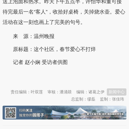
送上泡面和热水。昨天下午五点半，许怡华和董可接
待完最后一名“客人”，收拾好桌椅，关掉烧水壶。爱心
活动在这一刻也画上了完美的句号。
来 源：温州晚报
原标题：
这个社区，春节爱心不打烊
记者 赵小娴 受访者供图
本文转自：
温州新闻网 66wz.com
责任编辑：叶双莲
审核：潘涌燚
编辑：诸葛之伊
新闻中心
总监制：缪磊
监制：张佳玮