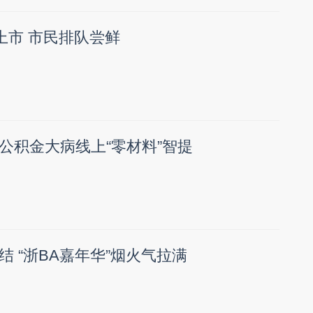
上市 市民排队尝鲜
公积金大病线上“零材料”智提
 “浙BA嘉年华”烟火气拉满