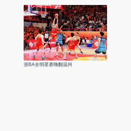
浙BA全明星赛嗨翻温州