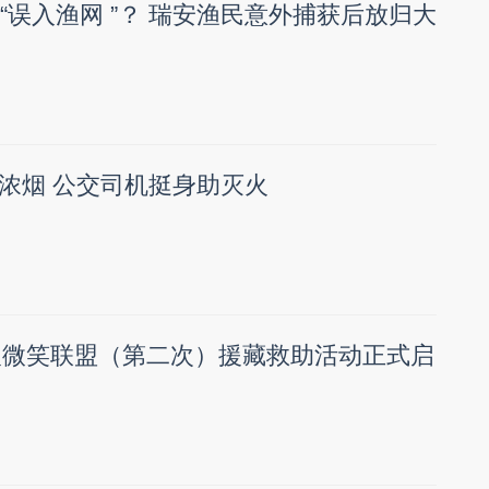
“误入渔网 ”？ 瑞安渔民意外捕获后放归大
浓烟 公交司机挺身助灭火
州人微笑联盟（第二次）援藏救助活动正式启