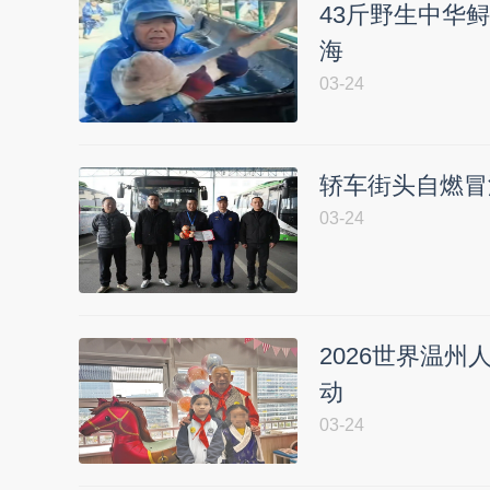
43斤野生中华鲟
海
03-24
轿车街头自燃冒
03-24
2026世界温
动
03-24