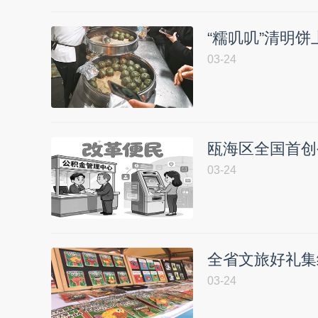
“糯叽叽”清明饼
03-24
瓯海区全国首创
03-24
全省文旅好礼集结
03-24