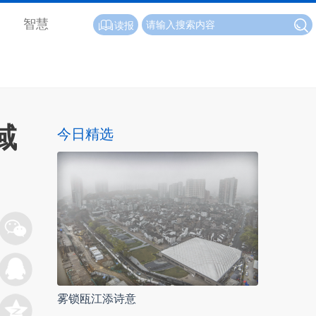
智慧
读报
域
今日精选
雾锁瓯江添诗意