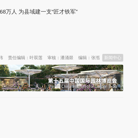
8万人 为县域建一支“匠才铁军”
玮
责任编辑：叶双莲
审核：潘涌燚
编辑：张湉
新闻中心