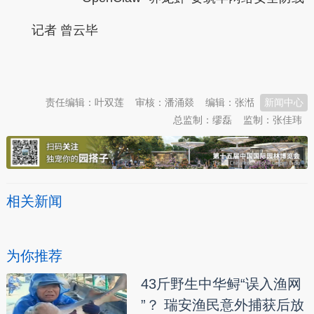
记者 曾云毕
本文转自：
温州新闻网 66wz.com
责任编辑：叶双莲
审核：潘涌燚
编辑：张湉
新闻中心
总监制：缪磊
监制：张佳玮
相关新闻
为你推荐
43斤野生中华鲟“误入渔网
”？ 瑞安渔民意外捕获后放