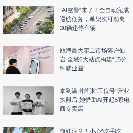
“AI空警”来了！全自动完成
巡航任务，单架次可劝离
30辆违停车辆
瓯海最大零工市场落户仙
岩 全域6大站点构建“15分
钟就业圈”
拿到温州首张“工位号”营业
执照后 她借助AI开起5家电
商专卖店
遛娃注意！小心“吃手吃