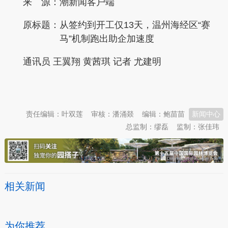
来 源：潮新闻客户端
原标题：
从签约到开工仅13天，温州海经区“赛
马”机制跑出助企加速度
通讯员 王翼翔 黄茜琪 记者 尤建明
本文转自：
温州新闻网 66wz.com
责任编辑：叶双莲
审核：潘涌燚
编辑：鲍苗苗
新闻中心
总监制：缪磊
监制：张佳玮
相关新闻
为你推荐