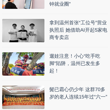
钟就业圈”
拿到温州首张“工位号”营业
执照后 她借助AI开起5家电
商专卖店
遛娃注意！小心“吃手吃
脚”陷阱，温州已发生多
起！
鬓已霜心仍少年 这群70多
岁的老人连续15年过“六一”