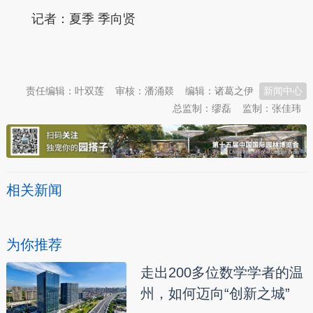
记者：夏季 季向贤
本文转自：
温州新闻网 66wz.com
责任编辑：叶双莲
审核：潘涌燚
编辑：诸葛之伊
新闻中心
总监制：缪磊
监制：张佳玮
相关新闻
为你推荐
走出200多位数学学者的温
州，如何迈向“创新之城”