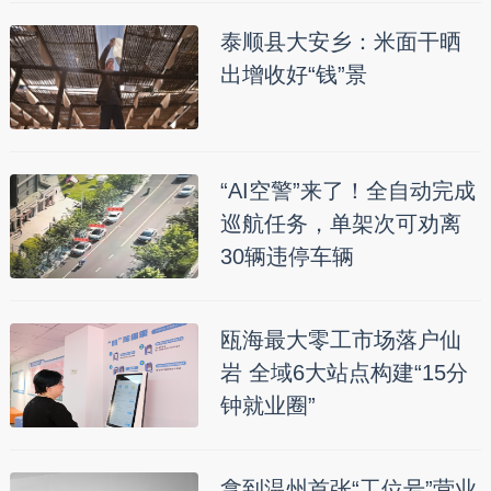
泰顺县大安乡：米面干晒
出增收好“钱”景
“AI空警”来了！全自动完成
巡航任务，单架次可劝离
30辆违停车辆
瓯海最大零工市场落户仙
岩 全域6大站点构建“15分
钟就业圈”
拿到温州首张“工位号”营业