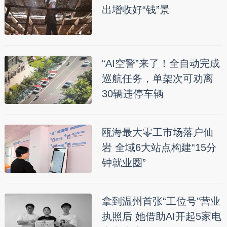
出增收好“钱”景
“AI空警”来了！全自动完成
巡航任务，单架次可劝离
30辆违停车辆
瓯海最大零工市场落户仙
岩 全域6大站点构建“15分
钟就业圈”
拿到温州首张“工位号”营业
执照后 她借助AI开起5家电