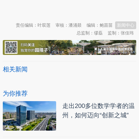
本文转自：
温州新闻网 66wz.com
责任编辑：叶双莲
审核：潘涌燚
编辑：鲍苗苗
新闻中心
总监制：缪磊
监制：张佳玮
相关新闻
为你推荐
走出200多位数学学者的温
州，如何迈向“创新之城”