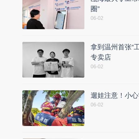
圈”
06-02
拿到温州首张“工
专卖店
06-02
遛娃注意！小心
06-02