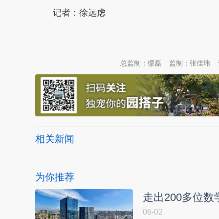
记者：徐远虑
本文转自：
温州新闻网 66wz.com
总监制：缪磊
监制：张佳玮
相关新闻
为你推荐
走出200多位
06-02