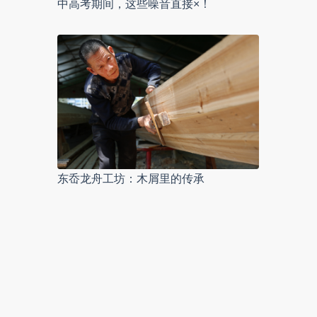
中高考期间，这些噪音直接×！
东岙龙舟工坊：木屑里的传承