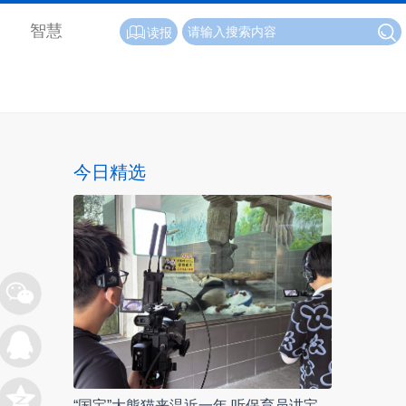
智慧
读报
今日精选
“国宝”大熊猫来温近一年 听保育员讲宝