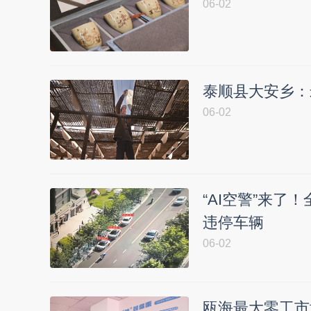
06-02
泰顺县大安乡：
06-02
“AI空警”来了
违停车辆
06-02
瓯海最大零工市