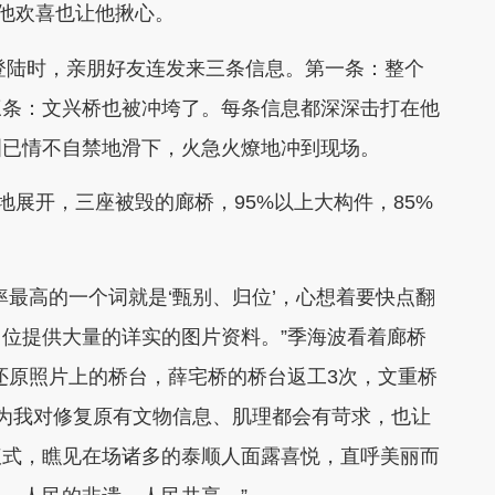
他欢喜也让他揪心。
登陆时，亲朋好友连发来三条信息。第一条：整个
三条：文兴桥也被冲垮了。每条信息都深深击打在他
泪已情不自禁地滑下，火急火燎地冲到现场。
展开，三座被毁的廊桥，95%以上大构件，85%
最高的一个词就是‘甄别、归位’，心想着要快点翻
位提供大量的详实的图片资料。”季海波看着廊桥
还原照片上的桥台，薛宅桥的桥台返工3次，文重桥
为我对修复原有文物信息、肌理都会有苛求，也让
仪式，瞧见在场诸多的泰顺人面露喜悦，直呼美丽而