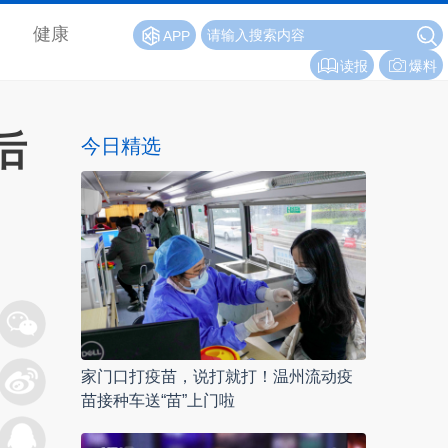
健康
APP
读报
爆料
后
今日精选
家门口打疫苗，说打就打！温州流动疫
苗接种车送“苗”上门啦