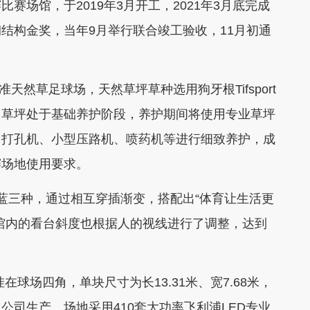
馆，于2019年3月开工，2021年3月底完成
结构金奖，当年9月举行联合竣工验收，11月初通
然草足球场，天然草坪草种选用狗牙根Tifsport
，草坪处于基础养护阶段，养护期间将使用专业草坪
、打孔机、小型压路机、喷药机等进行细致养护，成
赛场地使用要求。
三种，通过相互穿插渐变，搭配出“体育让生活更
馆内的看台斜度也根据人的视线进行了调整，达到
球场四角，单块尺寸为长13.31米、宽7.68米，
司生产。场地采用410套大功率飞利浦LED专业