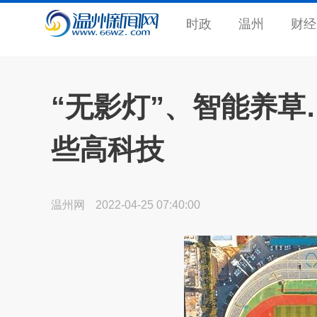
时政
温州
财经
“无影灯”、智能养草
些高科技
温州网
2022-04-25 07:40:00