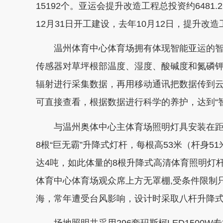
15192个。亚运会提升改造工程总投资约6481
12月31日开工建设，去年10月12日，提升
温州体育中心体育场拥有体现智能亚运的智能
传感器对草坪根部温度、湿度、酸碱度和氮磷
辐射进行采集数据，再用移动通讯把数据传到
可直接查看，根据数据进行科学的养护，达到“
与温州奥体中心主体育场照明灯具安装在距离
8根“巨无霸”升降式灯杆，每根高53米（杆身5
达4吨，如此体量的8根升降式高清体育照明灯
体育中心体育场观众席上方无罩棚,受条件限制
海，常年遭受台风影响，设计时采取八杆升降