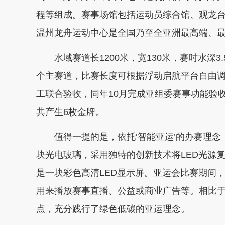
程等组成。赛事场馆包括运动员综合馆、观龙
温州龙舟运动中心是全国乃至全亚洲最高端、
水域赛道长1200米，宽130米，赛时水深3
个主赛道，比赛长度可根据浮动启航平台自由调整
工联合验收，同年10月完成亚组委赛事功能验
共产生6枚金牌。
值得一提的是，依托‘智能亚运’的办赛理念，
块光电玻璃，采用独特的创新技术将LED光源
是一块彩色高清LED显示屏。亚运会比赛期间
用来播放赛事直播、公益或商业广告等。相比于
点，充分践行了绿色低碳的亚运理念。