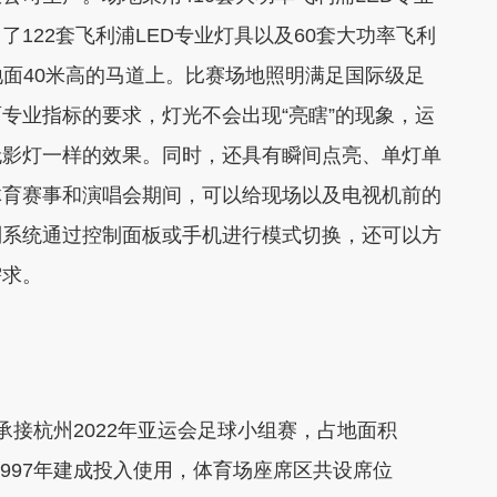
122套飞利浦LED专业灯具以及60套大功率飞利
地面40米高的马道上。比赛场地照明满足国际级足
专业指标的要求，灯光不会出现“亮瞎”的现象，运
无影灯一样的效果。同时，还具有瞬间点亮、单灯单
体育赛事和演唱会期间，可以给现场以及电视机前的
制系统通过控制面板或手机进行模式切换，还可以方
需求。
杭州2022年亚运会足球小组赛，占地面积
方米，1997年建成投入使用，体育场座席区共设席位