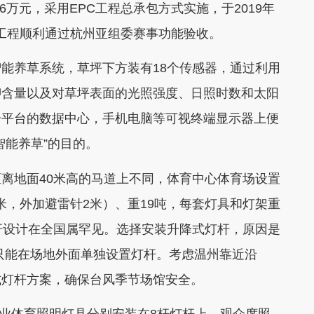
.26万元，采用EPC工程总承包方式实施，于2019年
改造工程顺利通过杭州亚组委赛事功能验收。
养草系统，草坪下方装有18个传感器，通过利用
钾含量以及对草坪表面的光照强度、日照时数和太阳
云平台的数据中心，手机电脑等可视终端显示器上便
智能养草”的目的。
地面40米高的马道上不同，体育中心体育场设置
1米，外加避雷针2米）、重19吨，每套灯具和灯架重
杆设计在全国属罕见。选择安装升降式灯杆，原因是
只能在场地外面单独设置灯杆。考虑温州靠近沿
式灯杆方案，确保台风季节场馆安全。