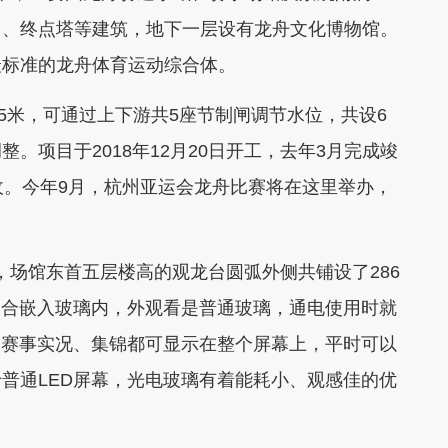
台、终点塔等建筑，地下一层设有龙舟文化博物馆。
最标准的龙舟体育运动综合体。
.5米，可通过上下游共5座节制闸调节水位，共设6
。项目于2018年12月20日开工，去年3月完成竣
收。今年9月，杭州亚运会龙舟比赛将在这里举办，
场馆东首五层楼高的观龙台圆弧外侧共铺设了286
复合嵌入玻璃内，外观看是普通玻璃，通电使用时就
，赛事实况、集锦都可显示在整个屏幕上，平时可以
普通LED屏幕，光电玻璃有着能耗小、观感佳的优