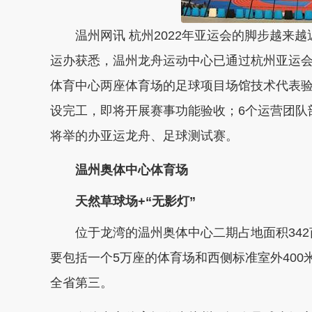
温州网讯 杭州2022年亚运会的脚步越来越
运办获悉，温州龙舟运动中心已通过杭州亚运
体育中心两座体育场的足球项目场馆技术代表
设完工，即将开展赛事功能验收；6个运营团队
将举的办亚运龙舟、足球测试赛。
温州奥体中心体育场
天然草球场+“无影灯”
位于龙湾的温州奥体中心二期占地面积342亩
要包括一个5万座的体育场和西侧标准室外400
全省第三。