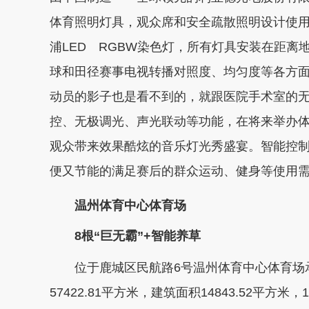
体育照明灯具，观众席和安全疏散照明设计使用了
浦LED RGBW染色灯，所有灯具安装在距离
球和田径赛事电视转播对照度、均匀度等各方面
动员的影子也是看不到的，就跟医院手术室的
控、无极调光、声光联动等功能，在将来举办
观众带来效果酷炫的音乐灯光秀盛宴。智能控
便又节能的满足赛后的群众运动、健身等使用
温州体育中心体育场
8根“巨无霸”+智能养草
位于鹿城区民航路6号温州体育中心体育场承接
57422.81平方米，建筑面积14843.52平