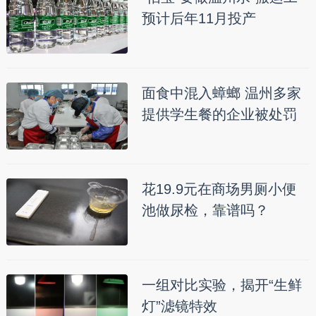
预计后年11月投产
面食中混入蟑螂 温州多家
提供学生餐的企业被处罚
花19.9元在商场男厕小便
池做尿检，靠谱吗？
一组对比实验，揭开“生鲜
灯”滤镜特效