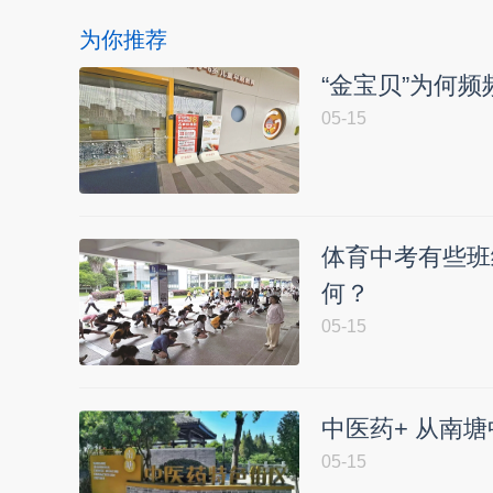
为你推荐
“金宝贝”为何
05-15
体育中考有些班
何？
05-15
中医药+ 从南
05-15