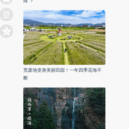
险”？
荒废地变身美丽田园！一年四季花海不
断