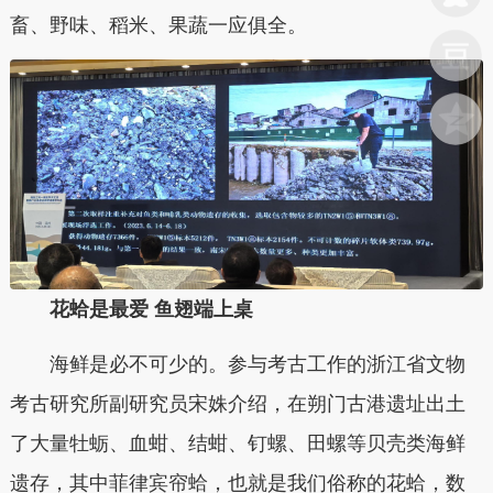
畜、野味、稻米、果蔬一应俱全。
花蛤是最爱 鱼翅端上桌
海鲜是必不可少的。参与考古工作的浙江省文物
考古研究所副研究员宋姝介绍，在朔门古港遗址出土
了大量牡蛎、血蚶、结蚶、钉螺、田螺等贝壳类海鲜
遗存，其中菲律宾帘蛤，也就是我们俗称的花蛤，数