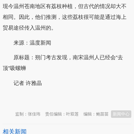
现今温州苍南地区有荔枝种植，但古代的情况却大不
相同。因此，他们推测，这些荔枝很可能是通过海上
贸易途径传入温州的。
来源：温度新闻
原标题：
朔门考古发现，南宋温州人已经会“去
顶”吸螺蛳
记者
许雅晶
本文转自：
温州新闻网 66wz.com
监制：张佳玮
责任编辑：叶双莲
编辑：鲍苗苗
新闻中心
相关新闻