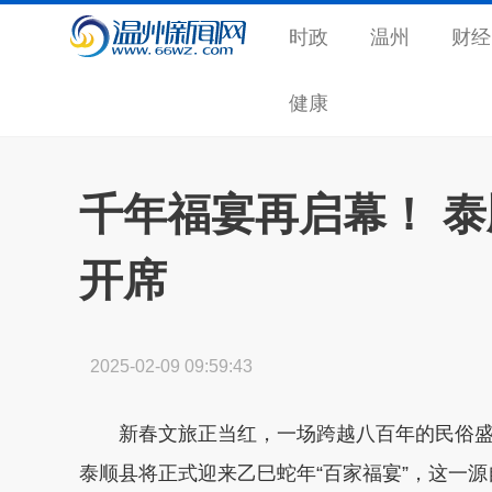
时政
温州
财经
健康
千年福宴再启幕！ 泰
开席
2025-02-09 09:59:43
新春文旅正当红，一场跨越八百年的民俗盛宴
泰顺县将正式迎来乙巳蛇年“百家福宴”，这一