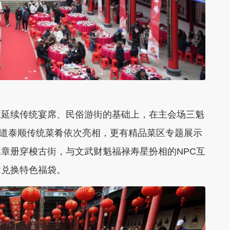
在延续传统宴席、民俗游街的基础上，在主会场三魁
15道泰顺传统菜肴依次亮相，更有精品菜区专题展示
章册穿梭古街，与文武财魁福禄寿星扮相的NPC互
章兑换特色福袋。