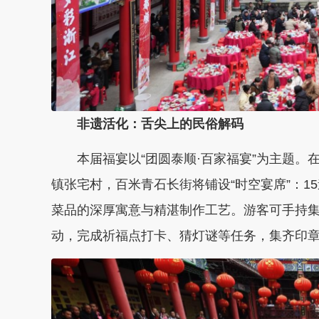
非遗活化：舌尖上的民俗解码
本届福宴以“团圆泰顺·百家福宴”为主题。
镇张宅村，百米青石长街将铺设“时空宴席”：
菜品的深厚寓意与精湛制作工艺。游客可手持集
动，完成祈福点打卡、猜灯谜等任务，集齐印