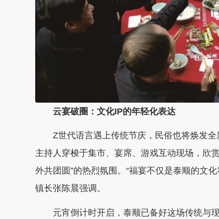
云宴破圈：文化IP的年轻化表达
Z世代语言遇上传统节庆，民俗也将焕发全新
主持人穿梭于集市、宴席、游戏互动现场，欣赏
外共团圆”的热烈氛围。“福宴不仅是泰顺的文
镇长张陈晨强调。
元宵倒计时开启，泰顺已备好这场传统与现代