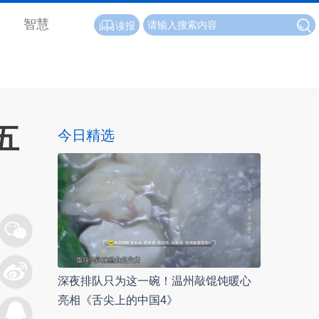
智慧
读报
五
今日精选
深夜排队只为这一碗！温州敲馄饨暖心
亮相《舌尖上的中国4》