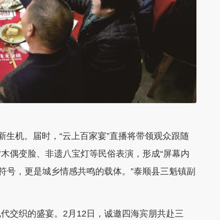
生机。届时，“云上百家宴”直播将带领观众跟随
木偶变脸、非遗八宝灯等民俗表演，形成“屏幕内
化符号，更是城乡情感共鸣的载体。”泰顺县三魁镇副
交织的盛宴。2月12日，诚邀四海宾朋共赴三