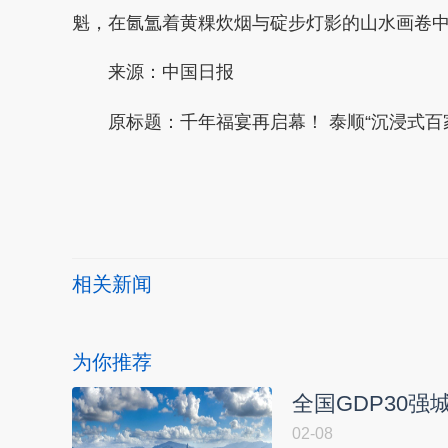
魁，在氤氲着黄粿炊烟与碇步灯影的山水画卷
来源：中国日报
原标题：千年福宴再启幕！ 泰顺“沉浸式百
本文转自：
温州新闻网 66wz.com
相关新闻
为你推荐
全国GDP30强
02-08