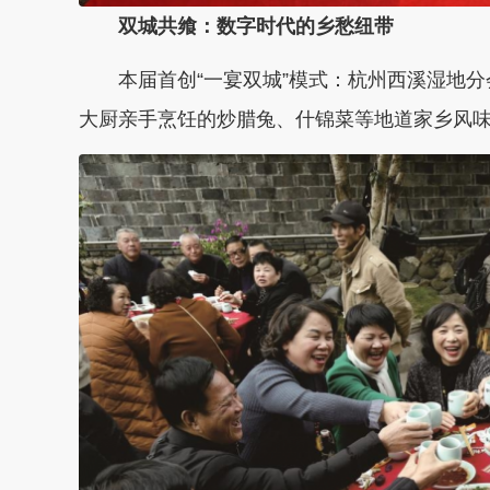
双城共飨：数字时代的乡愁纽带
本届首创“一宴双城”模式：杭州西溪湿地分
大厨亲手烹饪的炒腊兔、什锦菜等地道家乡风