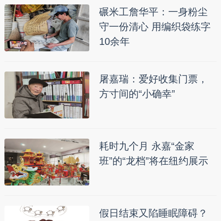
碾米工詹华平：一身粉尘
守一份清心 用编织袋练字
10余年
屠嘉瑞：爱好收集门票，
方寸间的“小确幸”
耗时九个月 永嘉“金家
班”的“龙档”将在纽约展示
假日结束又陷睡眠障碍？