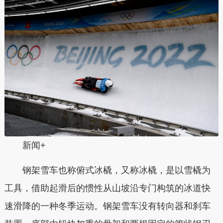
新闻+
钢架雪车也称俯式冰橇，又称冰橇，是以雪橇为
工具，借助起滑后的惯性从山坡沿专门构筑的冰道快
速滑降的一种冬季运动。钢架雪车没有转向器和刹车