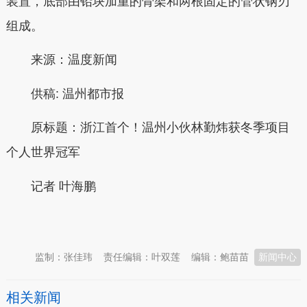
装置，底部由铅块加重的骨架和两根固定的管状钢刃
组成。
来源：温度新闻
供稿:
温州都市报
原标题：
浙江首个！温州小伙林勤炜获冬季项目
个人世界冠军
记者
叶海鹏
本文转自：
温州新闻网 66wz.com
监制：张佳玮
责任编辑：叶双莲
编辑：鲍苗苗
新闻中心
相关新闻