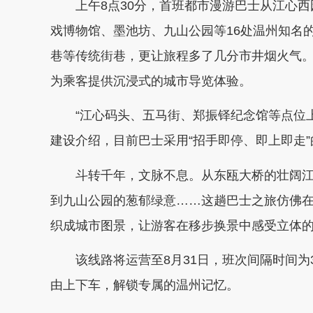
上午8点30分，首班都市漫游巴士从江心西
戏博物馆、墨池坊、九山公园等16处温州知名
巷等传统街巷，更让旅程多了几分市井烟火气
为乘客提供沉浸式的城市导览体验。
“江心码头、五马街、郑振铎纪念馆等点位上
建设介绍，目前巴士采用“招手即停、即上即走
斗转千年，文脉不息。从东瓯大桥的壮阔江
到九山公园的葱郁绿意……这趟巴士之旅仿佛
织成城市图景，让游客在移步换景中感受立体
该线路将运营至8月31日，班次间隔时间为
由上下车，解锁专属的温州记忆。