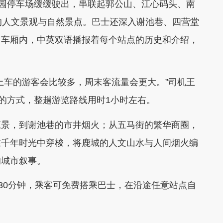
园停车场缓缓驶出，串联起郭公山、江心码头、南
的人文景观与自然景点。巴士还深入谢池巷、四营堂
。车厢内，中英双语播报着每个站点的历史和介绍，
车的游客会比较多，周末客流量会更大。”司机王
”的方式，整趟游览路线用时1小时左右。
景，到谢池巷的市井烟火；从五马街的繁华商圈，
在千年时光中穿梭，将鹿城的人文山水与人间烟火编
的城市叙事。
30分钟，乘客可免费搭乘巴士，在沿途任意站点自