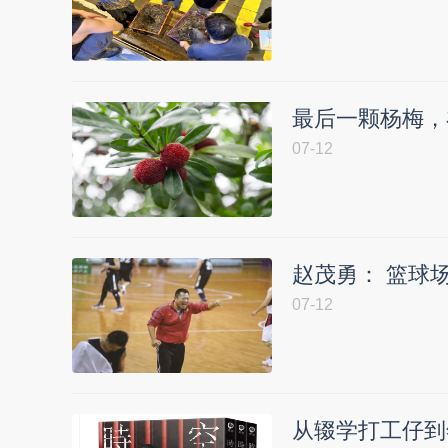
最后一颗杨梅，
07-12
赵茂勇： 篮球
07-12
从辍学打工仔到