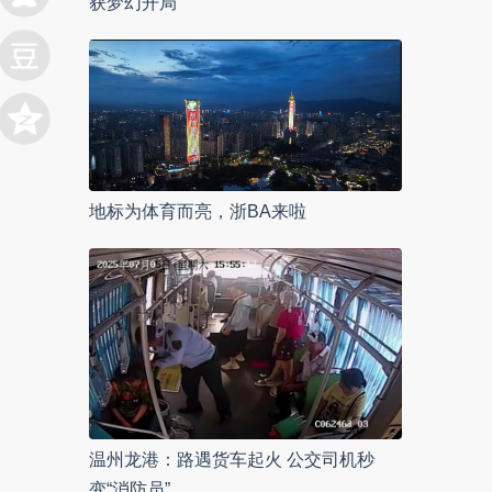
获梦幻开局
地标为体育而亮，浙BA来啦
温州龙港：路遇货车起火 公交司机秒
变“消防员”