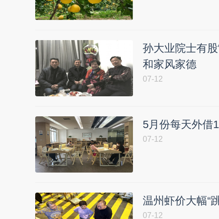
孙大业院士有股
和家风家德
07-12
5月份每天外借1
07-12
温州虾价大幅“跳
07-12