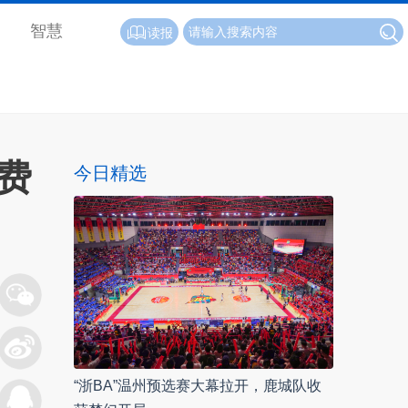
智慧
读报
费
今日精选
“浙BA”温州预选赛大幕拉开，鹿城队收