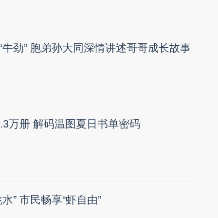
“牛劲” 胞弟孙大同深情讲述哥哥成长故事
.3万册 解码温图夏日书单密码
水” 市民畅享“虾自由”