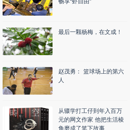
畅享“虾自由”
最后一颗杨梅，在文成！
赵茂勇： 篮球场上的第六
人
从辍学打工仔到年入百万
元的网文作家 他把生活棱
角磨成了笔下故事