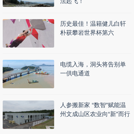
法起飞！
历史最佳！温籍健儿白轩
朴获攀岩世界杯第六
电缆入海，洞头将告别单
一供电通道
人参搬新家 “数智”赋能温
州文成山区农业向“新”而行