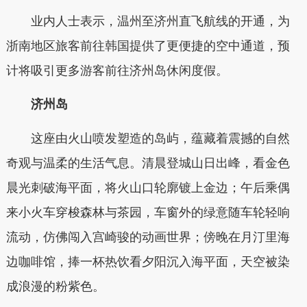
业内人士表示，温州至济州直飞航线的开通，为
浙南地区旅客前往韩国提供了更便捷的空中通道，预
计将吸引更多游客前往济州岛休闲度假。
济州岛
这座由火山喷发塑造的岛屿，蕴藏着震撼的自然
奇观与温柔的生活气息。清晨登城山日出峰，看金色
晨光刺破海平面，将火山口轮廓镀上金边；午后乘偶
来小火车穿梭森林与茶园，车窗外的绿意随车轮轻响
流动，仿佛闯入宫崎骏的动画世界；傍晚在月汀里海
边咖啡馆，捧一杯热饮看夕阳沉入海平面，天空被染
成浪漫的粉紫色。