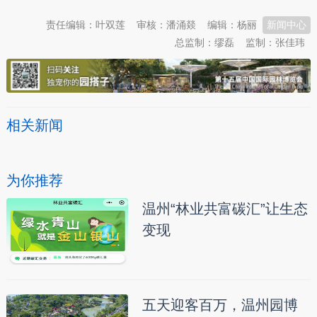
责任编辑：叶双莲
审核：潘涌燚
编辑：杨丽
新闻中心
总监制：缪磊
监制：张佳玮
相关新闻
为你推荐
温州“林业共富碳汇”让生态
变现
五天迎客百万，温州园博