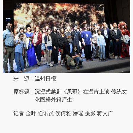
来 源：温州日报
原标题：
沉浸式越剧《凤冠》在温肯上演 传统文
化圈粉外籍师生
记者 金叶 通讯员 侯倩雅 潘瑶 摄影 蒋文广
本文转自：
温州新闻网 66wz.com