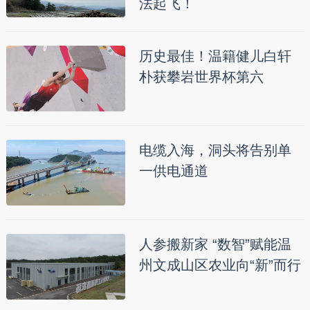
法起飞！
历史最佳！温籍健儿白轩
朴获攀岩世界杯第六
电缆入海，洞头将告别单
一供电通道
人参搬新家 “数智”赋能温
州文成山区农业向“新”而行