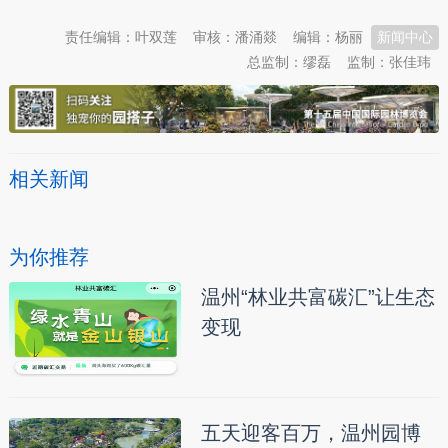
责任编辑：叶双莲
审核：潘涌燚
编辑：杨丽
新闻中心
总监制：缪磊
监制：张佳玮
相关新闻
为你推荐
温州“林业共富碳汇”让生态
变现
五天迎客百万，温州园博