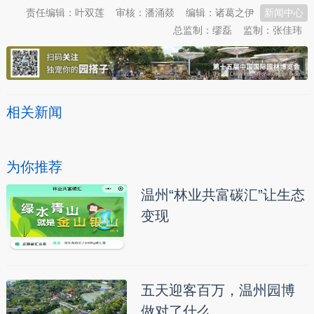
责任编辑：叶双莲
审核：潘涌燚
编辑：诸葛之伊
新闻中心
总监制：缪磊
监制：张佳玮
相关新闻
为你推荐
温州“林业共富碳汇”让生态
变现
五天迎客百万，温州园博
做对了什么