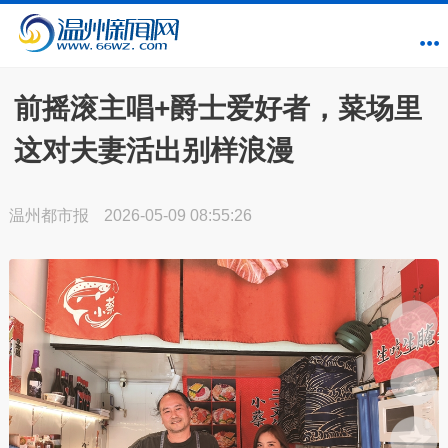
前摇滚主唱+爵士爱好者，菜场里
这对夫妻活出别样浪漫
温州都市报
2026-05-09 08:55:26