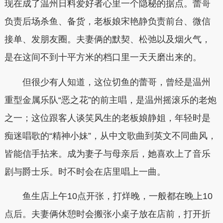
现在成了温州日料爱好者心里一个隐秘的据点。蕾哥
负责后场杀鱼、备货，老板娘宋艳静负责前台、微信
接单、发朋友圈。夫妻俩的默契、松弛以及烟火气，
是在这间不到十平方米的档口里一天天磨出来的。
但很少有人知道，这位切鱼的蕾哥，曾经是温州
重型金属乐队“恶之花”的前主唱，是温州摇滚乐的老炮
之一；这位跟客人谈笑风生的老板娘静姐，年轻时是
痴迷唱歌的“精神小妹”，从中文歌曲到英文不同曲风，
皆能信手拈来。成为妻子与母亲后，她喜欢上了音乐
剧与爵士乐。时不时会在店里唱上一曲。
鱼生店上午10点开张，打烊晚，一般都在晚上10
点后。夫妻俩休憩时会搬张小桌子放在店前，打开折