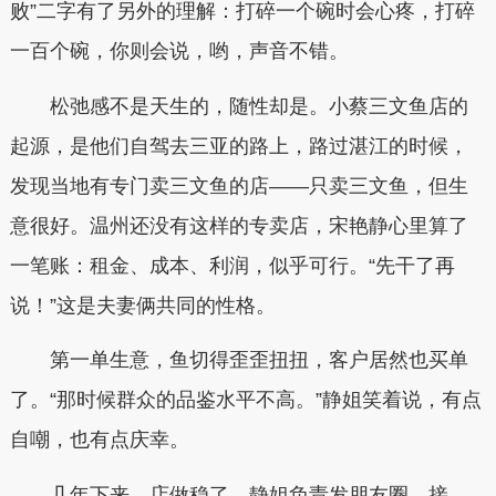
败”二字有了另外的理解：打碎一个碗时会心疼，打碎
一百个碗，你则会说，哟，声音不错。
松弛感不是天生的，随性却是。小蔡三文鱼店的
起源，是他们自驾去三亚的路上，路过湛江的时候，
发现当地有专门卖三文鱼的店——只卖三文鱼，但生
意很好。温州还没有这样的专卖店，宋艳静心里算了
一笔账：租金、成本、利润，似乎可行。“先干了再
说！”这是夫妻俩共同的性格。
第一单生意，鱼切得歪歪扭扭，客户居然也买单
了。“那时候群众的品鉴水平不高。”静姐笑着说，有点
自嘲，也有点庆幸。
几年下来，店做稳了。静姐负责发朋友圈、接