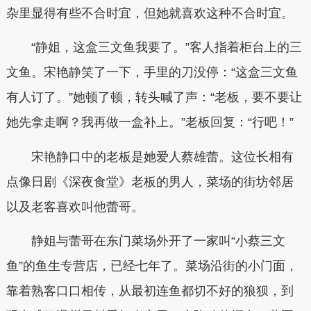
杂里显得有些不合时宜，但她就喜欢这种不合时宜。
“静姐，这盒三文鱼我要了。”客人指着柜台上的三
文鱼。宋艳静笑了一下，手里的刀没停：“这盒三文鱼
有人订了。”她顿了顿，转头喊了声：“老板，要不要让
她先拿走啊？我再做一盒补上。”老板回复：“行吧！”
宋艳静口中的老板是她爱人蔡雄蕾。这位长相有
点像日剧《深夜食堂》老板的男人，菜场的街坊邻居
以及老客喜欢叫他蕾哥。
静姐与蕾哥在东门菜场外开了一家叫“小蔡三文
鱼”的鱼生专营店，已经七年了。菜场沿街的小门面，
靠着熟客口口相传，从最初连鱼都切不好的狼狈，到