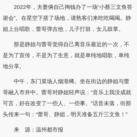
2022年，夫妻俩自己掏钱办了一场“小蔡三文鱼答
谢会”。在星空下搭了场地，请熟客们来吃吃喝喝。静
姐上台唱歌，蕾哥弹吉他，儿子打鼓，女儿鼓掌。
那是静姐与蕾哥觉得自己离音乐最近的一次，不
是为了宣传，不是为了生意，就是单纯地唱歌，单纯
地分享。
中午，东门菜场人烟渐稀。坐在街边的静姐与蕾
哥融入市井中。蕾哥对静姐轻声说：“音乐上我没成就
可言，好在改变了一些人、一些事。”话音未落，街那
头传来一句：“蕾哥、静姐，明天准备五斤三文鱼！”
来 源：温州都市报