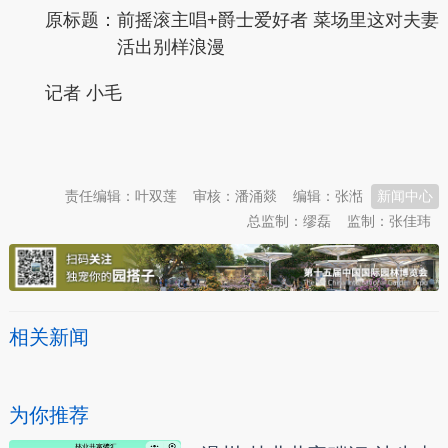
原标题：
前摇滚主唱+爵士爱好者 菜场里这对夫妻
活出别样浪漫
记者 小毛
本文转自：
温州新闻网 66wz.com
责任编辑：叶双莲
审核：潘涌燚
编辑：张湉
新闻中心
总监制：缪磊
监制：张佳玮
相关新闻
为你推荐