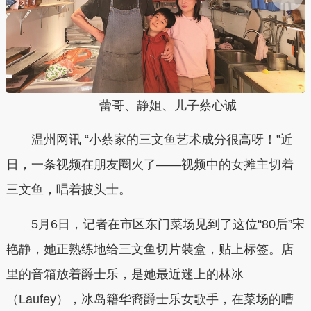
蕾哥、静姐、儿子蔡心诚
温州网讯 “小蔡家的三文鱼艺术成分很高呀！”近
日，一条视频在朋友圈火了——视频中的女摊主切着
三文鱼，唱着披头士。
5月6日，记者在市区东门菜场见到了这位“80后”宋
艳静，她正熟练地给三文鱼切片装盒，贴上标签。店
里的音箱放着爵士乐，是她最近迷上的林冰
（Laufey），冰岛籍华裔爵士乐女歌手，在菜场的嘈